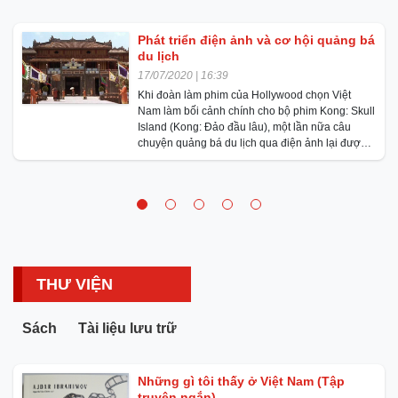
Phát triển điện ảnh và cơ hội quảng bá
du lịch
17/07/2020 | 16:39
Khi đoàn làm phim của Hollywood chọn Việt
Nam làm bối cảnh chính cho bộ phim Kong: Skull
Island (Kong: Đảo đầu lâu), một lần nữa câu
chuyện quảng bá du lịch qua điện ảnh lại được
các phương tiện truyền thông trong nước đề cập
đến nhiều hơn.
THƯ VIỆN
Sách
Tài liệu lưu trữ
Những gì tôi thấy ở Việt Nam (Tập
truyện ngắn)