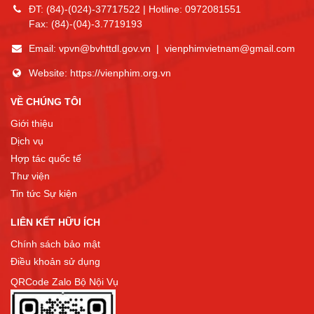
ĐT:
(84)-(024)-37717522
| Hotline:
0972081551
Fax:
(84)-(04)-3.7719193
Email:
vpvn@bvhttdl.gov.vn
|
vienphimvietnam@gmail.com
Website:
https://vienphim.org.vn
VỀ CHÚNG TÔI
Giới thiệu
Dịch vụ
Hợp tác quốc tế
Thư viện
Tin tức Sự kiện
LIÊN KẾT HỮU ÍCH
Chính sách bảo mật
Điều khoản sử dụng
QRCode Zalo Bộ Nội Vụ