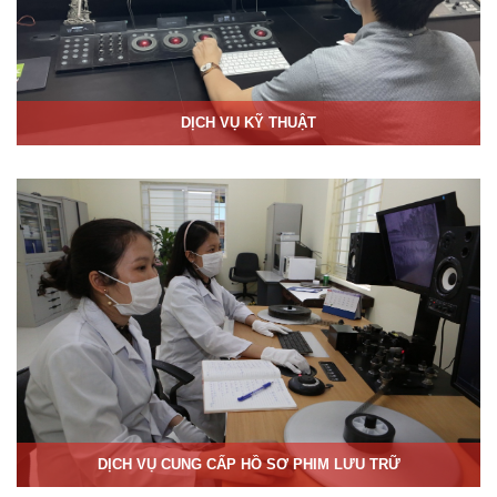
DỊCH VỤ KỸ THUẬT
DỊCH VỤ CUNG CẤP HỒ SƠ PHIM LƯU TRỮ