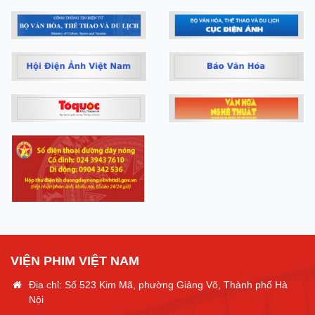
VIỆN PHIM VIỆT NAM
Địa chỉ: Số 523 Kim Mã, phường Giảng Võ, Thành phố Hà
Nội