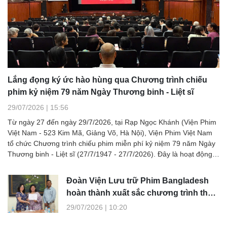
Lắng đọng ký ức hào hùng qua Chương trình chiếu
phim kỷ niệm 79 năm Ngày Thương binh - Liệt sĩ
29/07/2026 | 15:56
Từ ngày 27 đến ngày 29/7/2026, tại Rạp Ngọc Khánh (Viện Phim
Việt Nam - 523 Kim Mã, Giảng Võ, Hà Nội), Viện Phim Việt Nam
tổ chức Chương trình chiếu phim miễn phí kỷ niệm 79 năm Ngày
Thương binh - Liệt sĩ (27/7/1947 - 27/7/2026). Đây là hoạt động
thiết thực nhằm tưởng nhớ và tri ân các anh hùng liệt sĩ, thương
binh, bệnh binh, những người đã cống hiến, hy sinh vì sự nghiệp
Đoàn Viện Lưu trữ Phim Bangladesh
đấu tranh giải phóng dân tộc, bảo vệ Tổ quốc; đồng thời góp
hoàn thành xuất sắc chương trình thực
phần giáo dục truyền thống yêu nước, lòng biết ơn và trách
tập, trao đổi kinh nghiệm tại Viện Phim
nhiệm của các thế hệ hôm nay đối với những giá trị của hòa bình.
29/07/2026 | 10:20
Việt Nam
Thông qua ngôn ngữ điện ảnh, Chương trình tiếp tục phát huy vai