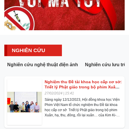
NGHIÊN CỨU
Nghiên cứu nghệ thuật điện ảnh
Nghiên cứu lưu trữ
Nghiệm thu Đề tài khoa học cấp cơ sở:
Triết lý Phật giáo trong bộ phim Xuân,
hạ, thu, đông, rồi lại xuân... của Kim
27/02/2024 | 15:41
Ki-Duk
Sáng ngày 12/12/2023, Hội đồng khoa học Viện
Phim Việt Nam tổ chức nghiệm thu Đề tài khoa
học cấp cơ sở Triết lý Phật giáo trong bộ phim
Xuân, hạ, thu, đông, rồi lại xuân… của Kim Ki-
Duk , chủ nhiệm đề tài: Tiến sĩ Nguyễn Thị
Phương Thảo.