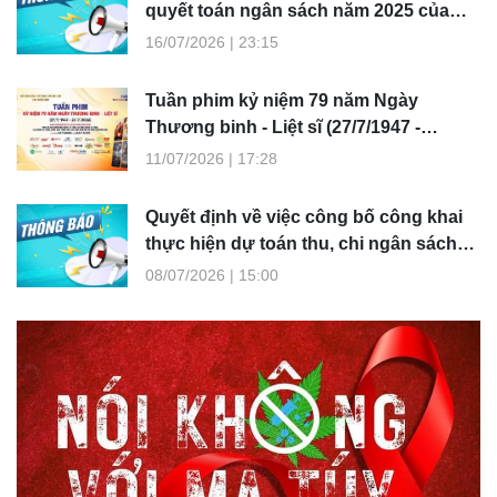
quyết toán ngân sách năm 2025 của
Viện Phim Việt Nam
16/07/2026 | 23:15
Tuần phim kỷ niệm 79 năm Ngày
Thương binh - Liệt sĩ (27/7/1947 -
27/7/2026)
11/07/2026 | 17:28
Quyết định về việc công bố công khai
thực hiện dự toán thu, chi ngân sách
Qúy II năm 2026 của Việt Phim Việt Nam
08/07/2026 | 15:00