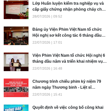
trò của những tác phẩm điện ảnh Cách mạng trong việc gìn giữ
Lớp Huấn luyện kiểm tra nghiệp vụ và
ký ức lịch sử và lan tỏa truyền thống "Uống nước nhớ nguồn" đến
cấp giấy chứng nhận phòng cháy chữa
đông đảo công chúng.
cháy, cứu nạn cứu hộ tại Viện Phim
28/07/2026 | 09:52
Việt Nam
Đảng ủy Viện Phim Việt Nam tổ chức
Hội nghị sơ kết công tác 6 tháng đầu
năm và triển khai nhiệm vụ trọng tâm 6
22/07/2026 | 17:01
tháng cuối năm 2026
Viện Phim Việt Nam tổ chức Hội nghị 6
tháng đầu năm và triển khai nhiệm vụ 6
tháng cuối năm 2026
22/07/2026 | 16:48
Chương trình chiếu phim kỷ niệm 79
năm ngày Thương binh - Liệt sĩ
(27/7/1947 - 27/7/2026)
22/07/2026 | 15:41
Quyết định về việc công bố công khai