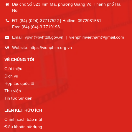
Địa chỉ: Số 523 Kim Mã, phường Giảng Võ, Thành phố Hà
Nội
ĐT:
(84)-(024)-37717522
| Hotline:
0972081551
Fax:
(84)-(04)-3.7719193
Email:
vpvn@bvhttdl.gov.vn
|
vienphimvietnam@gmail.com
Website:
https://vienphim.org.vn
VỀ CHÚNG TÔI
Giới thiệu
Dịch vụ
Hợp tác quốc tế
Thư viện
Tin tức Sự kiện
LIÊN KẾT HỮU ÍCH
Chính sách bảo mật
Điều khoản sử dụng