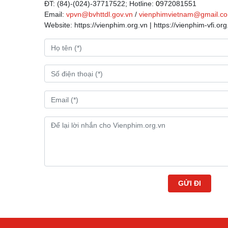
ĐT: (84)-(024)-37717522; Hotline:
0
972081551
Email:
vpvn@bvhttdl.gov.vn
/
vienphimvietnam@gmail.c
Website: https://vienphim.org.vn | https://vienphim-vfi.org
GỬI ĐI