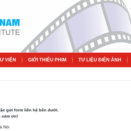
Ư VIỆN
GIỚI THIỆU PHIM
TƯ LIỆU ĐIỆN ẢNH
ặc gửi form liên hệ bên dưới.
n cảm ơn!
à Nội