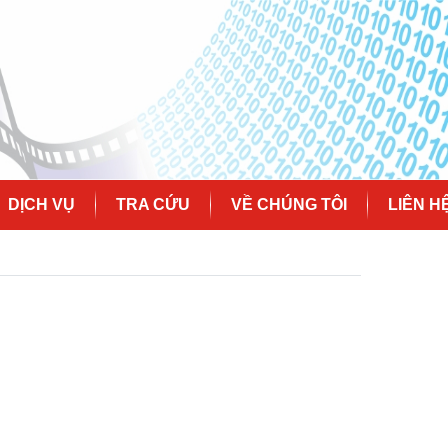
DỊCH VỤ
TRA CỨU
VỀ CHÚNG TÔI
LIÊN H