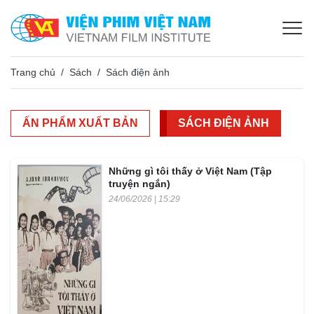
Trang chủ
Sách
Sách điện ảnh
ẤN PHẨM XUẤT BẢN
SÁCH ĐIỆN ẢNH
Những gì tôi thấy ở Việt Nam (Tập
truyện ngắn)
24/06/2026 | 15:29