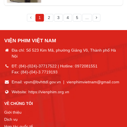
1
2
3
4
5
...
VIỆN PHIM VIỆT NAM
Địa chỉ: Số 523 Kim Mã, phường Giảng Võ, Thành phố Hà
Nội
ĐT:
(84)-(024)-37717522
| Hotline:
0972081551
Fax:
(84)-(04)-3.7719193
Email:
vpvn@bvhttdl.gov.vn
|
vienphimvietnam@gmail.com
Website:
https://vienphim.org.vn
VỀ CHÚNG TÔI
Giới thiệu
Dịch vụ
Hợp tác quốc tế