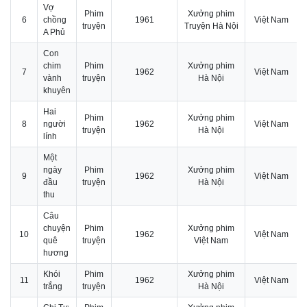
Vợ
Phim
Xưởng phim
6
chồng
1961
Việt Nam
truyện
Truyện Hà Nội
A Phủ
Con
chim
Phim
Xưởng phim
7
1962
Việt Nam
vành
truyện
Hà Nội
khuyên
Hai
Phim
Xưởng phim
8
người
1962
Việt Nam
truyện
Hà Nội
lính
Một
ngày
Phim
Xưởng phim
9
1962
Việt Nam
đầu
truyện
Hà Nội
thu
Câu
chuyện
Phim
Xưởng phim
10
1962
Việt Nam
quê
truyện
Việt Nam
hương
Khói
Phim
Xưởng phim
11
1962
Việt Nam
trắng
truyện
Hà Nội