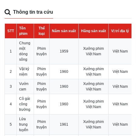
Thông tin tra cứu
Tên
Thể
STT
Năm sản xuất
Hãng sản xuất
Vị trí địa lý
phim
loại
Chung
một
Phim
Xưởng phim
1
1959
Việt Nam
dòng
truyện
Việt Nam
sông
Vật kỷ
Phim
Xưởng phim
2
1960
Việt Nam
niệm
truyện
Việt Nam
Vườn
Phim
Xưởng phim
3
1960
Việt Nam
cam
truyện
Việt Nam
Cô gái
Phim
Xưởng phim
4
công
1960
Việt Nam
truyện
Việt Nam
trường
Lửa
Phim
Xưởng phim
5
trung
1961
Việt Nam
truyện
Việt Nam
tuyến