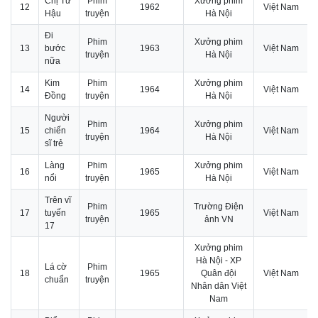
Chị Tư
Phim
Xưởng phim
12
1962
Việt Nam
Hậu
truyện
Hà Nội
Đi
Phim
Xưởng phim
13
bước
1963
Việt Nam
truyện
Hà Nội
nữa
Kim
Phim
Xưởng phim
14
1964
Việt Nam
Đồng
truyện
Hà Nội
Người
Phim
Xưởng phim
15
chiến
1964
Việt Nam
truyện
Hà Nội
sĩ trẻ
Làng
Phim
Xưởng phim
16
1965
Việt Nam
nổi
truyện
Hà Nội
Trên vĩ
Phim
Trường Điện
17
tuyến
1965
Việt Nam
truyện
ảnh VN
17
Xưởng phim
Hà Nội - XP
Lá cờ
Phim
18
1965
Quân đội
Việt Nam
chuẩn
truyện
Nhân dân Việt
Nam