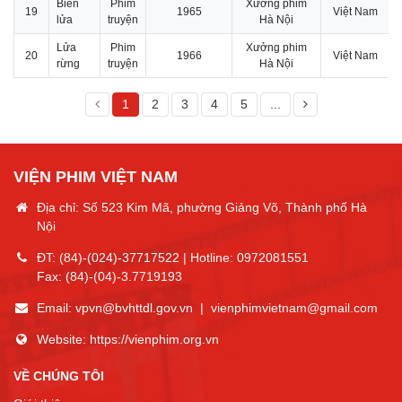
Biển
Phim
Xưởng phim
19
1965
Việt Nam
lửa
truyện
Hà Nội
Lửa
Phim
Xưởng phim
20
1966
Việt Nam
rừng
truyện
Hà Nội
1
2
3
4
5
...
VIỆN PHIM VIỆT NAM
Địa chỉ: Số 523 Kim Mã, phường Giảng Võ, Thành phố Hà
Nội
ĐT:
(84)-(024)-37717522
| Hotline:
0972081551
Fax:
(84)-(04)-3.7719193
Email:
vpvn@bvhttdl.gov.vn
|
vienphimvietnam@gmail.com
Website:
https://vienphim.org.vn
VỀ CHÚNG TÔI