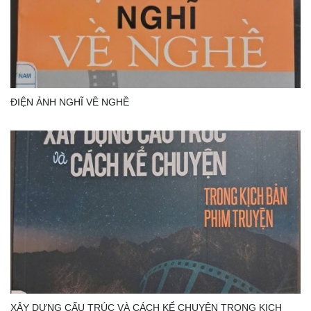
ĐIỆN ẢNH NGHĨ VỀ NGHỀ
XÂY DỰNG CẤU TRÚC VÀ CÁCH KỂ CHUYỆN TRONG KỊCH