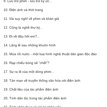
9. Lưu trữ phim - lưu trữ ký ức…
10. Điện ảnh và thời trang
11. Vài suy nghĩ về phim và khán giả
12. Cũng là nghề thư ký…
13. Đi về đâu hỡi em?...
14. Lặng lẽ sau những khuôn hình
15. Múa rối nước - một loại hình nghệ thuật dân gian độc đáo
16. Rạp chiếu bóng sẽ “chết”?
17. Sự ra đi của một dòng phim…
18. Tản mạn về truyền thống văn hóa với điện ảnh
19. Chất liệu của tác phẩm điện ảnh
20. Tính dân tộc trong tác phẩm điện ảnh
21. Tính chân thực và giá trị nhân văn