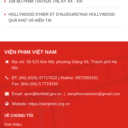
108 BỘ PHIM TRUYỆN THẾ KỶ XX - XXI
HOLLYWOOD D’HIER ET D’AUJOURD’HUI/ HOLLYWOOD:
QUÁ KHỨ VÀ HIỆN TẠI
VIỆN PHIM VIỆT NAM
Địa chỉ: Số 523 Kim Mã, phường Giảng Võ, Thành phố Hà
Nội
ĐT:
(84)-(024)-37717522
| Hotline:
0972081551
Fax:
(84)-(04)-3.7719193
Email:
vpvn@bvhttdl.gov.vn
|
vienphimvietnam@gmail.com
Website:
https://vienphim.org.vn
VỀ CHÚNG TÔI
Giới thiệu