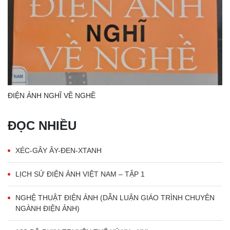
ĐIỆN ẢNH NGHĨ VỀ NGHỀ
ĐỌC NHIỀU
XÉC-GÂY ÂY-ĐEN-XTANH
LỊCH SỬ ĐIỆN ẢNH VIỆT NAM – TẬP 1
NGHỆ THUẬT ĐIỆN ẢNH (DẪN LUẬN GIÁO TRÌNH CHUYÊN
NGÀNH ĐIỆN ẢNH)