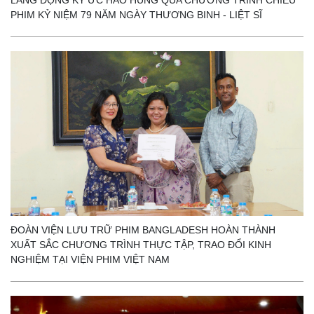
LẮNG ĐỌNG KÝ ỨC HÀO HÙNG QUA CHƯƠNG TRÌNH CHIẾU
PHIM KỶ NIỆM 79 NĂM NGÀY THƯƠNG BINH - LIỆT SĨ
ĐOÀN VIỆN LƯU TRỮ PHIM BANGLADESH HOÀN THÀNH
XUẤT SẮC CHƯƠNG TRÌNH THỰC TẬP, TRAO ĐỔI KINH
NGHIỆM TẠI VIỆN PHIM VIỆT NAM