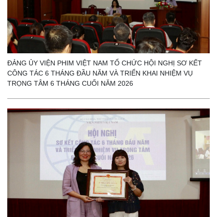
ĐẢNG ỦY VIỆN PHIM VIỆT NAM TỔ CHỨC HỘI NGHỊ SƠ KẾT
CÔNG TÁC 6 THÁNG ĐẦU NĂM VÀ TRIỂN KHAI NHIỆM VỤ
TRỌNG TÂM 6 THÁNG CUỐI NĂM 2026