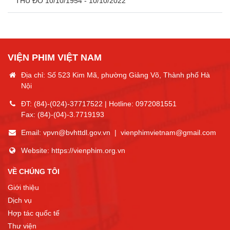
THỦ ĐÔ 10/10/1954 - 10/10/2022
VIỆN PHIM VIỆT NAM
Địa chỉ: Số 523 Kim Mã, phường Giảng Võ, Thành phố Hà
Nội
ĐT:
(84)-(024)-37717522
| Hotline:
0972081551
Fax:
(84)-(04)-3.7719193
Email:
vpvn@bvhttdl.gov.vn
|
vienphimvietnam@gmail.com
Website:
https://vienphim.org.vn
VỀ CHÚNG TÔI
Giới thiệu
Dịch vụ
Hợp tác quốc tế
Thư viện