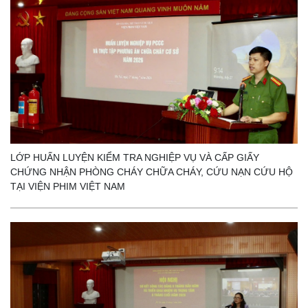
LỚP HUẤN LUYỆN KIỂM TRA NGHIỆP VỤ VÀ CẤP GIẤY
CHỨNG NHẬN PHÒNG CHÁY CHỮA CHÁY, CỨU NẠN CỨU HỘ
TẠI VIỆN PHIM VIỆT NAM