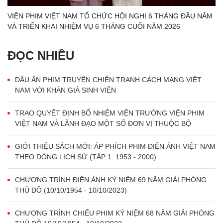
VIỆN PHIM VIỆT NAM TỔ CHỨC HỘI NGHỊ 6 THÁNG ĐẦU NĂM
VÀ TRIỂN KHAI NHIỆM VỤ 6 THÁNG CUỐI NĂM 2026
ĐỌC NHIỀU
DẤU ẤN PHIM TRUYỆN CHIẾN TRANH CÁCH MẠNG VIỆT
NAM VỚI KHÁN GIẢ SINH VIÊN
TRAO QUYẾT ĐỊNH BỔ NHIỆM VIỆN TRƯỞNG VIỆN PHIM
VIỆT NAM VÀ LÃNH ĐẠO MỘT SỐ ĐƠN VỊ THUỘC BỘ
GIỚI THIỆU SÁCH MỚI: ÁP PHÍCH PHIM ĐIỆN ẢNH VIỆT NAM
THEO DÒNG LỊCH SỬ (TẬP 1: 1953 - 2000)
CHƯƠNG TRÌNH ĐIỆN ẢNH KỶ NIỆM 69 NĂM GIẢI PHÓNG
THỦ ĐÔ (10/10/1954 - 10/10/2023)
CHƯƠNG TRÌNH CHIẾU PHIM KỶ NIỆM 68 NĂM GIẢI PHÓNG