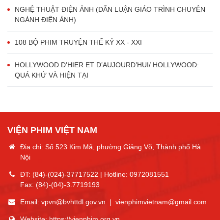
NGHỆ THUẬT ĐIỆN ẢNH (DẪN LUẬN GIÁO TRÌNH CHUYÊN
NGÀNH ĐIỆN ẢNH)
108 BỘ PHIM TRUYỆN THẾ KỶ XX - XXI
HOLLYWOOD D’HIER ET D’AUJOURD’HUI/ HOLLYWOOD:
QUÁ KHỨ VÀ HIỆN TẠI
VIỆN PHIM VIỆT NAM
Địa chỉ: Số 523 Kim Mã, phường Giảng Võ, Thành phố Hà
Nội
ĐT:
(84)-(024)-37717522
| Hotline:
0972081551
Fax:
(84)-(04)-3.7719193
Email:
vpvn@bvhttdl.gov.vn
|
vienphimvietnam@gmail.com
Website:
https://vienphim.org.vn