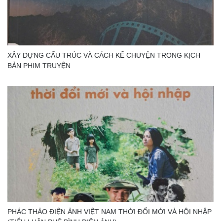
XÂY DỰNG CẤU TRÚC VÀ CÁCH KỂ CHUYỆN TRONG KỊCH
BẢN PHIM TRUYỆN
PHÁC THẢO ĐIỆN ẢNH VIỆT NAM THỜI ĐỔI MỚI VÀ HỘI NHẬP