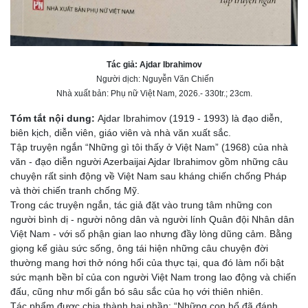
Tác giả: Ajdar Ibrahimov
Người dịch: Nguyễn Văn Chiến
Nhà xuất bản: Phụ nữ Việt Nam, 2026.- 330tr.; 23cm.
Tóm tắt nội dung:
Ajdar Ibrahimov (1919 - 1993) là đạo diễn,
biên kịch, diễn viên, giáo viên và nhà văn xuất sắc.
Tập truyện ngắn “Những gì tôi thấy ở Việt Nam” (1968) của nhà
văn - đạo diễn người Azerbaijai Ajdar Ibrahimov gồm những câu
chuyện rất sinh động về Việt Nam sau kháng chiến chống Pháp
và thời chiến tranh chống Mỹ.
Trong các truyện ngắn, tác giả đặt vào trung tâm những con
người bình dị - người nông dân và người lính Quân đội Nhân dân
Việt Nam - với số phận gian lao nhưng đầy lòng dũng cảm. Bằng
giọng kể giàu sức sống, ông tái hiện những câu chuyện đời
thường mang hơi thở nóng hổi của thực tại, qua đó làm nổi bật
sức mạnh bền bỉ của con người Việt Nam trong lao động và chiến
đấu, cũng như mối gắn bó sâu sắc của họ với thiên nhiên.
Tác phẩm được chia thành hai phần: “Những con hổ đã đánh