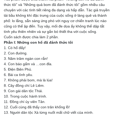
thức tôi” và “Những quả bom đã đánh thức tôi” gồm nhiều câu
chuyện với các tình tiết riêng đa dạng và hấp dẫn. Tác giả truyền
tải bầu không khí đặc trưng của cuộc sống ở
làng quê và thành
phố: lo lắng, sẵn sàng ứng phó với nguy cơ chiến tranh lúc nào
cũng có thể ập đến. Tuy vậy, mối đe dọa ấy không thể dập tắt
tình yêu thiên nhiên và sự gắn bó thiết tha với cuộc sống.
Cuốn sách được chia làm 2 phần.
Phần I: Những con hổ đã đánh thức tôi
1. Có hổ đấy!
2. Con đường.
3. Năm trăm ngàn con rắn!
4. Con báo gấm và …con đỉa.
5. Điện Biên Phủ.
6. Bài ca tình yêu.
7. Không phải bom, mà là lúa!
8. Cây đồng chí Lê Liêm.
9. Con gái dân tộc Thái.
10. Trong cuộc hành trình.
11. Đồng chí ủy viên Tân.
12. Cuối cùng đã thấy con trăn khổng lồ!
13. Người dân tộc Xá từng nuốt mất chữ viết của mình.