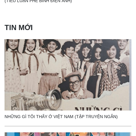
(TIỂU LUẬN PHÊ BÌNH ĐIỆN ẢNH)
TIN MỚI
NHỮNG GÌ TÔI THẤY Ở VIỆT NAM (TẬP TRUYỆN NGẮN)