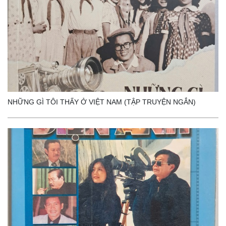
NHỮNG GÌ TÔI THẤY Ở VIỆT NAM (TẬP TRUYỆN NGẮN)