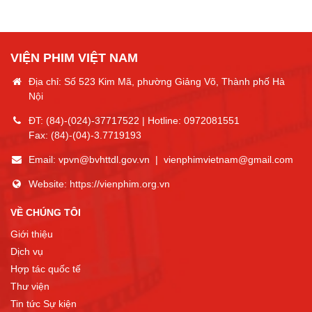
VIỆN PHIM VIỆT NAM
Địa chỉ: Số 523 Kim Mã, phường Giảng Võ, Thành phố Hà
Nội
ĐT:
(84)-(024)-37717522
| Hotline:
0972081551
Fax:
(84)-(04)-3.7719193
Email:
vpvn@bvhttdl.gov.vn
|
vienphimvietnam@gmail.com
Website:
https://vienphim.org.vn
VỀ CHÚNG TÔI
Giới thiệu
Dịch vụ
Hợp tác quốc tế
Thư viện
Tin tức Sự kiện