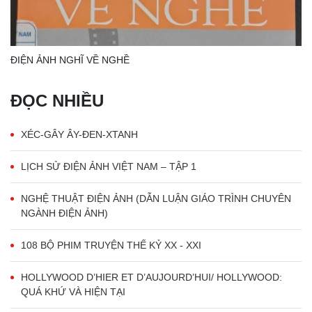
ĐIỆN ẢNH NGHĨ VỀ NGHỀ
ĐỌC NHIỀU
XÉC-GÂY ÂY-ĐEN-XTANH
LỊCH SỬ ĐIỆN ẢNH VIỆT NAM – TẬP 1
NGHỆ THUẬT ĐIỆN ẢNH (DẪN LUẬN GIÁO TRÌNH CHUYÊN
NGÀNH ĐIỆN ẢNH)
108 BỘ PHIM TRUYỆN THẾ KỶ XX - XXI
HOLLYWOOD D’HIER ET D’AUJOURD’HUI/ HOLLYWOOD:
QUÁ KHỨ VÀ HIỆN TẠI