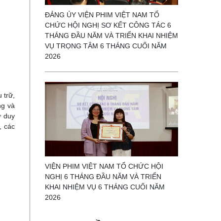
ĐẢNG ỦY VIỆN PHIM VIỆT NAM TỔ
CHỨC HỘI NGHỊ SƠ KẾT CÔNG TÁC 6
THÁNG ĐẦU NĂM VÀ TRIỂN KHAI NHIỆM
VỤ TRỌNG TÂM 6 THÁNG CUỐI NĂM
2026
 trữ,
ng và
ư duy
, các
VIỆN PHIM VIỆT NAM TỔ CHỨC HỘI
NGHỊ 6 THÁNG ĐẦU NĂM VÀ TRIỂN
KHAI NHIỆM VỤ 6 THÁNG CUỐI NĂM
2026