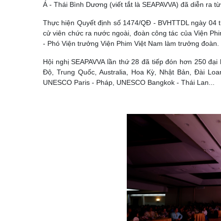
Á - Thái Bình Dương (viết tắt là SEAPAVVA) đã diễn ra từ
Thực hiện Quyết định số 1474/QĐ - BVHTTDL ngày 04 th
cử viên chức ra nước ngoài, đoàn công tác của Viện P
- Phó Viện trưởng Viện Phim Việt Nam làm trưởng đoàn.
Hội nghị SEAPAVVA lần thứ 28 đã tiếp đón hơn 250 đại bi
Độ, Trung Quốc, Australia, Hoa Kỳ, Nhật Bản, Đài Loa
UNESCO Paris - Pháp, UNESCO Bangkok - Thái Lan...