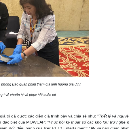
 phòng Bảo quản phim tham gia tình huống giả định
p” về chuẩn bị và phục hồi thiên tai
iá trị đã được các diễn giả trình bày và chia sẻ như: “
Triết lý và nguyê
ấn đặc biệt của MOWCAP;
“Phục hồi kỹ thuật số các kho lưu trữ nghe n
ám đốc điều hành của Icer PT.13 Entertaiment; “
AV và bảo quản phi