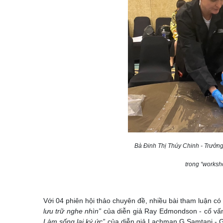
Bà Đinh Thị Thúy Chinh - Trưởng
trong “worksho
Với 04 phiên hội thảo chuyên đề, nhiều bài tham luận có g
lưu trữ nghe nhìn”
của diễn giả Ray Edmondson - cố v
Làm sống lại ký ức”
của diễn giả Lachman G Samtani - Gi