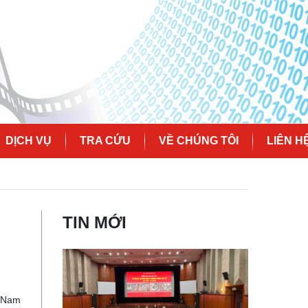
DỊCH VỤ
TRA CỨU
VỀ CHÚNG TÔI
LIÊN H
TIN MỚI
g Nam