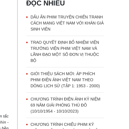
ĐỌC NHIỀU
DẤU ẤN PHIM TRUYỆN CHIẾN TRANH
CÁCH MẠNG VIỆT NAM VỚI KHÁN GIẢ
SINH VIÊN
TRAO QUYẾT ĐỊNH BỔ NHIỆM VIỆN
TRƯỞNG VIỆN PHIM VIỆT NAM VÀ
LÃNH ĐẠO MỘT SỐ ĐƠN VỊ THUỘC
BỘ
GIỚI THIỆU SÁCH MỚI: ÁP PHÍCH
PHIM ĐIỆN ẢNH VIỆT NAM THEO
DÒNG LỊCH SỬ (TẬP 1: 1953 - 2000)
CHƯƠNG TRÌNH ĐIỆN ẢNH KỶ NIỆM
69 NĂM GIẢI PHÓNG THỦ ĐÔ
(10/10/1954 - 10/10/2023)
n tắc
hìn -
CHƯƠNG TRÌNH CHIẾU PHIM KỶ
m bền