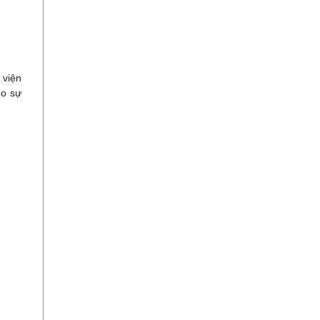
 viện
ho sự