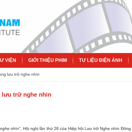
Ư VIỆN
GIỚI THIỆU PHIM
TƯ LIỆU ĐIỆN ẢNH
ong lưu trữ nghe nhìn
 lưu trữ nghe nhìn
 nghe nhìn”
, Hội nghị lần thứ 28 của Hiệp hội Lưu trữ Nghe nhìn Đôn