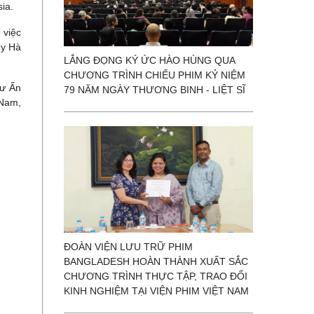
ia.
 việc
úy Hà
LẮNG ĐỌNG KÝ ỨC HÀO HÙNG QUA
CHƯƠNG TRÌNH CHIẾU PHIM KỶ NIỆM
hư Ấn
79 NĂM NGÀY THƯƠNG BINH - LIỆT SĨ
 Nam,
ĐOÀN VIỆN LƯU TRỮ PHIM
BANGLADESH HOÀN THÀNH XUẤT SẮC
CHƯƠNG TRÌNH THỰC TẬP, TRAO ĐỔI
KINH NGHIỆM TẠI VIỆN PHIM VIỆT NAM