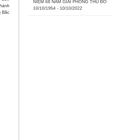
NIỆM 68 NĂM GIẢI PHÓNG THỦ ĐÔ
 hành
10/10/1954 - 10/10/2022
g Bắc