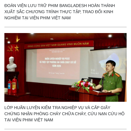
ĐOÀN VIỆN LƯU TRỮ PHIM BANGLADESH HOÀN THÀNH
XUẤT SẮC CHƯƠNG TRÌNH THỰC TẬP, TRAO ĐỔI KINH
NGHIỆM TẠI VIỆN PHIM VIỆT NAM
LỚP HUẤN LUYỆN KIỂM TRA NGHIỆP VỤ VÀ CẤP GIẤY
CHỨNG NHẬN PHÒNG CHÁY CHỮA CHÁY, CỨU NẠN CỨU HỘ
TẠI VIỆN PHIM VIỆT NAM