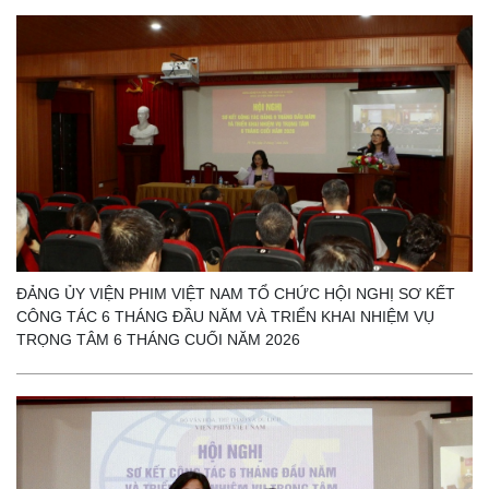
ĐẢNG ỦY VIỆN PHIM VIỆT NAM TỔ CHỨC HỘI NGHỊ SƠ KẾT
CÔNG TÁC 6 THÁNG ĐẦU NĂM VÀ TRIỂN KHAI NHIỆM VỤ
TRỌNG TÂM 6 THÁNG CUỐI NĂM 2026