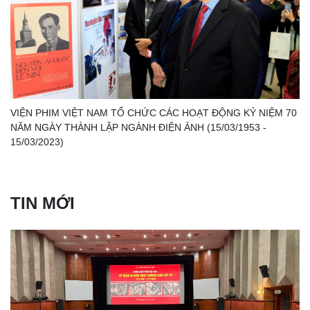
VIỆN PHIM VIỆT NAM TỔ CHỨC CÁC HOẠT ĐỘNG KỶ NIỆM 70
NĂM NGÀY THÀNH LẬP NGÀNH ĐIỆN ẢNH (15/03/1953 -
15/03/2023)
TIN MỚI