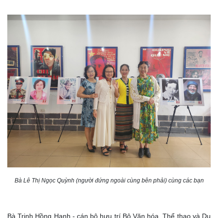
Bà Lê Thị Ngọc Quỳnh (người đứng ngoài cùng bên phải) cùng các bạn
Bà Trịnh Hồng Hạnh - cán bộ hưu trí Bộ Văn hóa, Thể thao và Du