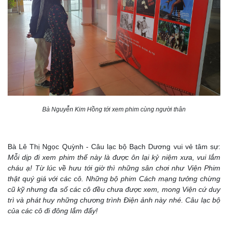
Bà Nguyễn Kim Hồng tới xem phim cùng người thân
Bà Lê Thị Ngọc Quỳnh - Câu lạc bộ Bạch Dương vui vẻ tâm sự:
Mỗi dịp đi xem phim thế này là được ôn lại kỷ niệm xưa, vui lắm
cháu ạ! Từ lúc về hưu tới giờ thì những sân chơi như Viện Phim
thật quý giá với các cô. Những bộ phim Cách mạng tưởng chừng
cũ kỹ nhưng đa số các cô đều chưa được xem, mong Viện cứ duy
trì và phát huy những chương trình Điện ảnh này nhé. Câu lạc bộ
của các cô đi đông lắm đấy!