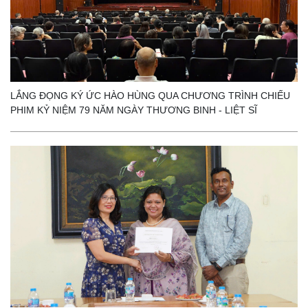
LẮNG ĐỌNG KÝ ỨC HÀO HÙNG QUA CHƯƠNG TRÌNH CHIẾU
PHIM KỶ NIỆM 79 NĂM NGÀY THƯƠNG BINH - LIỆT SĨ