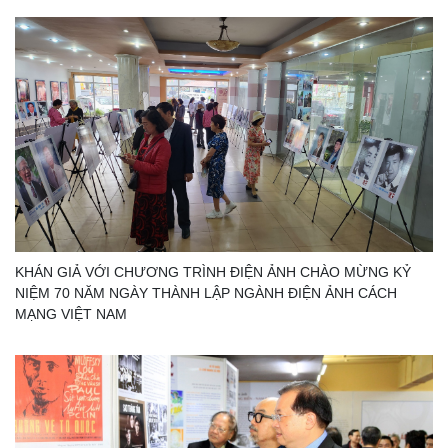
KHÁN GIẢ VỚI CHƯƠNG TRÌNH ĐIỆN ẢNH CHÀO MỪNG KỶ
NIỆM 70 NĂM NGÀY THÀNH LẬP NGÀNH ĐIỆN ẢNH CÁCH
MẠNG VIỆT NAM