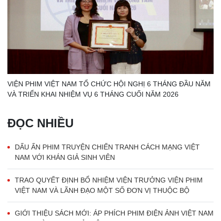
VIỆN PHIM VIỆT NAM TỔ CHỨC HỘI NGHỊ 6 THÁNG ĐẦU NĂM
VÀ TRIỂN KHAI NHIỆM VỤ 6 THÁNG CUỐI NĂM 2026
ĐỌC NHIỀU
DẤU ẤN PHIM TRUYỆN CHIẾN TRANH CÁCH MẠNG VIỆT
NAM VỚI KHÁN GIẢ SINH VIÊN
TRAO QUYẾT ĐỊNH BỔ NHIỆM VIỆN TRƯỞNG VIỆN PHIM
VIỆT NAM VÀ LÃNH ĐẠO MỘT SỐ ĐƠN VỊ THUỘC BỘ
GIỚI THIỆU SÁCH MỚI: ÁP PHÍCH PHIM ĐIỆN ẢNH VIỆT NAM