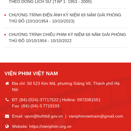
THEO DÒNG LỊCH SỬ (TẬP 1: 1953 - 2000)
CHƯƠNG TRÌNH ĐIỆN ẢNH KỶ NIỆM 69 NĂM GIẢI PHÓNG
THỦ ĐÔ (10/10/1954 - 10/10/2023)
CHƯƠNG TRÌNH CHIẾU PHIM KỶ NIỆM 68 NĂM GIẢI PHÓNG
THỦ ĐÔ 10/10/1954 - 10/10/2022
VIỆN PHIM VIỆT NAM
Địa chỉ: Số 523 Kim Mã, phường Giảng Võ, Thành phố Hà
Nội
ĐT:
(84)-(024)-37717522
| Hotline:
0972081551
Fax:
(84)-(04)-3.7719193
Email:
vpvn@bvhttdl.gov.vn
|
vienphimvietnam@gmail.com
Website:
https://vienphim.org.vn