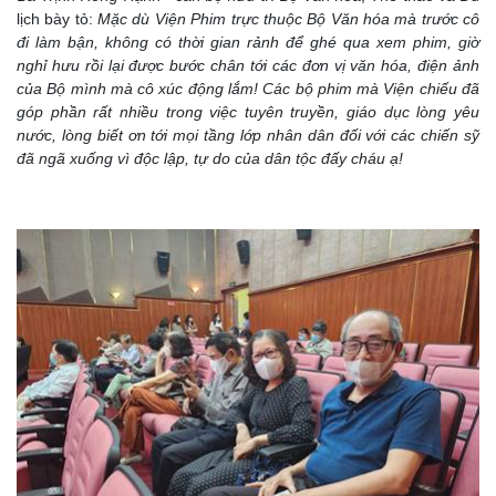
lịch bày tỏ:
Mặc dù Viện Phim trực thuộc Bộ Văn hóa mà trước cô
đi làm bận, không có thời gian rảnh để ghé qua xem phim, giờ
nghỉ hưu rồi lại được bước chân tới các đơn vị văn hóa, điện ảnh
của Bộ mình mà cô xúc động lắm! Các bộ phim mà Viện chiếu đã
góp phần rất nhiều trong việc tuyên truyền, giáo dục lòng yêu
nước, lòng biết ơn tới mọi tầng lớp nhân dân đối với các chiến sỹ
đã ngã xuống vì độc lập, tự do của dân tộc đấy cháu ạ!