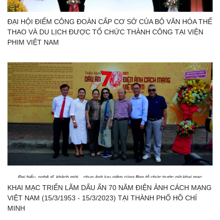
ĐẠI HỘI ĐIỂM CÔNG ĐOÀN CẤP CƠ SỞ CỦA BỘ VĂN HÓA THỂ
THAO VÀ DU LỊCH ĐƯỢC TỔ CHỨC THÀNH CÔNG TẠI VIỆN
PHIM VIỆT NAM
KHAI MẠC TRIỂN LÃM DẤU ẤN 70 NĂM ĐIỆN ẢNH CÁCH MẠNG
VIỆT NAM (15/3/1953 - 15/3/2023) TẠI THÀNH PHỐ HỒ CHÍ
MINH