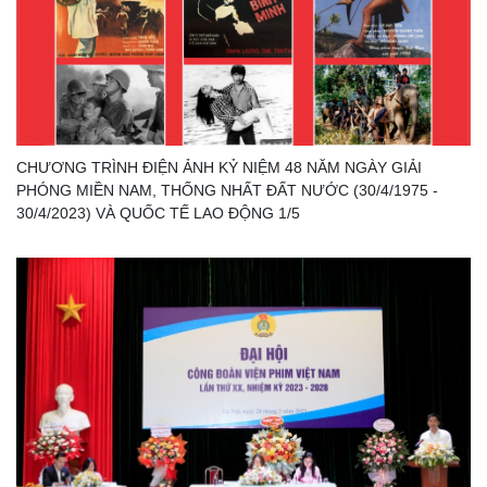
CHƯƠNG TRÌNH ĐIỆN ẢNH KỶ NIỆM 48 NĂM NGÀY GIẢI
PHÓNG MIỀN NAM, THỐNG NHẤT ĐẤT NƯỚC (30/4/1975 -
30/4/2023) VÀ QUỐC TẾ LAO ĐỘNG 1/5