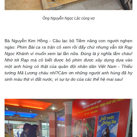
Ông Nguyễn Ngọc Lặc cùng vợ
Bà Nguyễn Kim Hồng - Câu lạc bộ Tiềm năng con người nghẹn
ngào:
Phim Bài ca ra trận cô xem rồi đấy chứ nhưng vẫn tới Rạp
Ngọc Khánh vì muốn xem lại lần nữa. Đúng là ý nghĩa lắm cháu!
Nhờ tới Rạp mà cô biết được bộ phim được xây dựng dựa vào
một anh hùng có thật của quân đội nhân dân Việt Nam - Thiếu
tướng Mã Lương cháu nhỉ?Cảm ơn những người anh hùng đã hy
sinh máu thịt vì đất nước, vì sự tự do của các thế hệ mai sau!