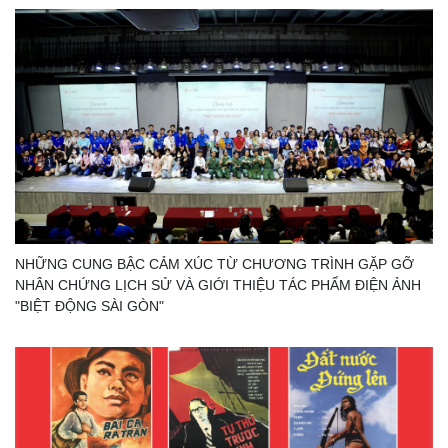
NHỮNG CUNG BẬC CẢM XÚC TỪ CHƯƠNG TRÌNH GẶP GỠ
NHÂN CHỨNG LỊCH SỬ VÀ GIỚI THIỆU TÁC PHẨM ĐIỆN ẢNH
"BIỆT ĐỘNG SÀI GÒN"