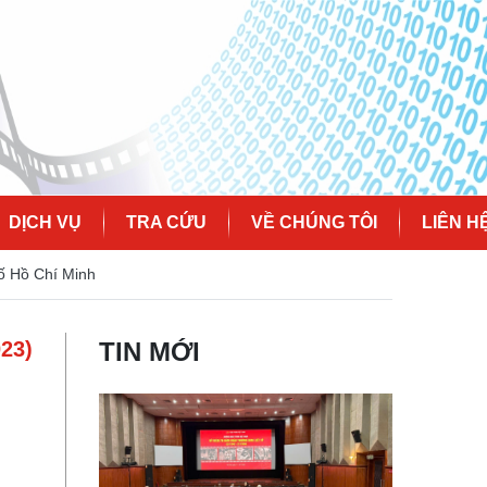
DỊCH VỤ
TRA CỨU
VỀ CHÚNG TÔI
LIÊN H
ố Hồ Chí Minh
023)
TIN MỚI