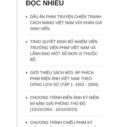
ĐỌC NHIỀU
DẤU ẤN PHIM TRUYỆN CHIẾN TRANH
CÁCH MẠNG VIỆT NAM VỚI KHÁN GIẢ
SINH VIÊN
TRAO QUYẾT ĐỊNH BỔ NHIỆM VIỆN
TRƯỞNG VIỆN PHIM VIỆT NAM VÀ
LÃNH ĐẠO MỘT SỐ ĐƠN VỊ THUỘC
BỘ
GIỚI THIỆU SÁCH MỚI: ÁP PHÍCH
PHIM ĐIỆN ẢNH VIỆT NAM THEO
DÒNG LỊCH SỬ (TẬP 1: 1953 - 2000)
CHƯƠNG TRÌNH ĐIỆN ẢNH KỶ NIỆM
69 NĂM GIẢI PHÓNG THỦ ĐÔ
(10/10/1954 - 10/10/2023)
CHƯƠNG TRÌNH CHIẾU PHIM KỶ