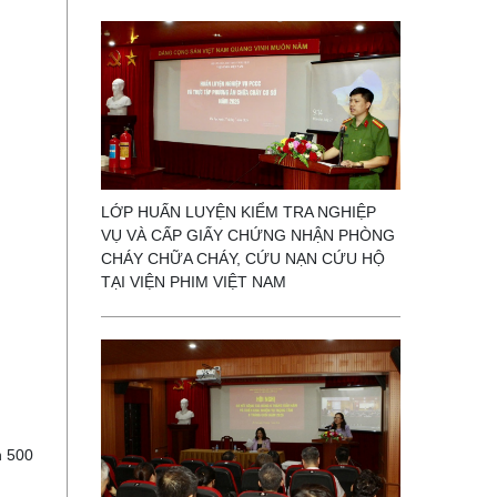
LỚP HUẤN LUYỆN KIỂM TRA NGHIỆP
VỤ VÀ CẤP GIẤY CHỨNG NHẬN PHÒNG
CHÁY CHỮA CHÁY, CỨU NẠN CỨU HỘ
TẠI VIỆN PHIM VIỆT NAM
n 500