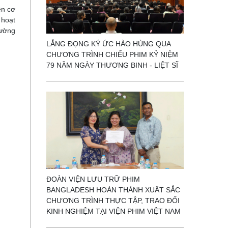
ên cơ
 hoạt
rường
LẮNG ĐỌNG KÝ ỨC HÀO HÙNG QUA
CHƯƠNG TRÌNH CHIẾU PHIM KỶ NIỆM
79 NĂM NGÀY THƯƠNG BINH - LIỆT SĨ
ĐOÀN VIỆN LƯU TRỮ PHIM
BANGLADESH HOÀN THÀNH XUẤT SẮC
CHƯƠNG TRÌNH THỰC TẬP, TRAO ĐỔI
KINH NGHIỆM TẠI VIỆN PHIM VIỆT NAM