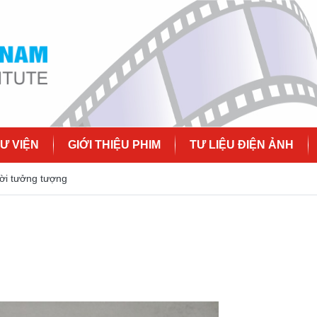
Ư VIỆN
GIỚI THIỆU PHIM
TƯ LIỆU ĐIỆN ẢNH
ời tưởng tượng