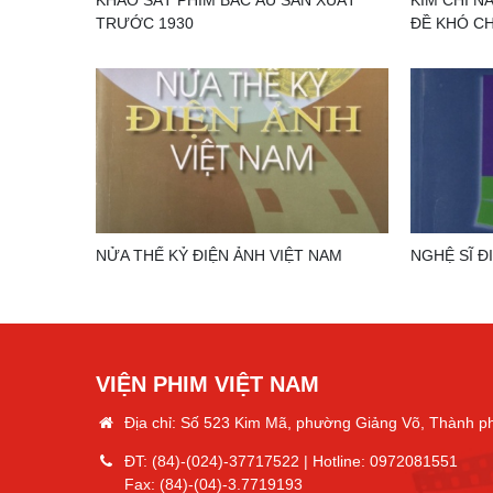
KHẢO SÁT PHIM BẮC ÂU SẢN XUẤT
KIM CHỈ N
TRƯỚC 1930
ĐỀ KHÓ CH
NỬA THẾ KỶ ĐIỆN ẢNH VIỆT NAM
NGHỆ SĨ Đ
VIỆN PHIM VIỆT NAM
Địa chỉ: Số 523 Kim Mã, phường Giảng Võ, Thành p
ĐT:
(84)-(024)-37717522
| Hotline:
0972081551
Fax:
(84)-(04)-3.7719193