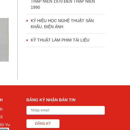
THẬP NIÊN 1970 ĐẾN THẬP NIÊN
1990
KÝ HIỆU HỌC NGHỆ THUẬT SÂN
KHẤU, ĐIỆN ẢNH
KỸ THUẬT LÀM PHIM TÀI LIỆU
CH
ĐĂNG KÝ NHẬN BẢN TIN
ật
ng
ĐĂNG KÝ
ội Vụ