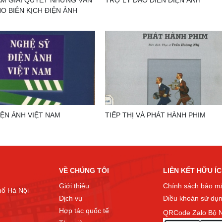
AM GIẢI QUYẾT NHỮNG VẤN
TRỢ LÝ ĐẠO DIỄN ĐIỆN ẢNH
O BIÊN KỊCH ĐIỆN ẢNH
IỆN ẢNH VIỆT NAM
TIẾP THỊ VÀ PHÁT HÀNH PHIM
VỀ CHÚNG TÔI
LIÊN KẾT HỮU Í
Giới thiệu
Chính sách bảo m
hố Hà Nội
Dịch vụ
Điều khoản sử dụ
Hợp tác quốc tế
QRCode Zalo Bộ N