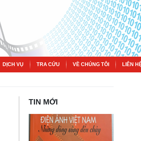
DỊCH VỤ
TRA CỨU
VỀ CHÚNG TÔI
LIÊN H
TIN MỚI