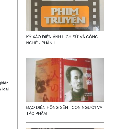
KỸ XẢO ĐIỆN ẢNH LỊCH SỬ VÀ CÔNG
NGHỆ - PHẦN I
ghiên
 loại
ĐẠO DIỄN HỒNG SẾN - CON NGƯỜI VÀ
TÁC PHẨM