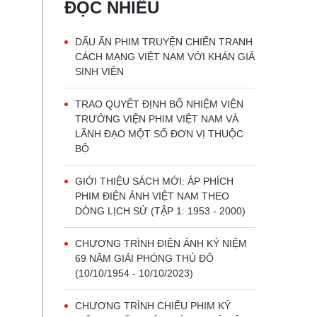
ĐỌC NHIỀU
DẤU ẤN PHIM TRUYỆN CHIẾN TRANH
CÁCH MẠNG VIỆT NAM VỚI KHÁN GIẢ
SINH VIÊN
TRAO QUYẾT ĐỊNH BỔ NHIỆM VIỆN
TRƯỞNG VIỆN PHIM VIỆT NAM VÀ
LÃNH ĐẠO MỘT SỐ ĐƠN VỊ THUỘC
BỘ
GIỚI THIỆU SÁCH MỚI: ÁP PHÍCH
PHIM ĐIỆN ẢNH VIỆT NAM THEO
DÒNG LỊCH SỬ (TẬP 1: 1953 - 2000)
CHƯƠNG TRÌNH ĐIỆN ẢNH KỶ NIỆM
69 NĂM GIẢI PHÓNG THỦ ĐÔ
(10/10/1954 - 10/10/2023)
CHƯƠNG TRÌNH CHIẾU PHIM KỶ