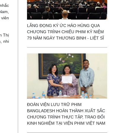
 nhắc
 Nam,
 viên
LẮNG ĐỌNG KÝ ỨC HÀO HÙNG QUA
CHƯƠNG TRÌNH CHIẾU PHIM KỶ NIỆM
n Thị
79 NĂM NGÀY THƯƠNG BINH - LIỆT SĨ
, nhi
ĐOÀN VIỆN LƯU TRỮ PHIM
BANGLADESH HOÀN THÀNH XUẤT SẮC
CHƯƠNG TRÌNH THỰC TẬP, TRAO ĐỔI
KINH NGHIỆM TẠI VIỆN PHIM VIỆT NAM