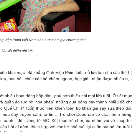
ng Viện Phim Việt Nam háo hức tham gia chương trình
Vui tết thiếu nhi 1/6
iểu khai mạc. Bà khẳng định Viện Phim luôn nỗ lực tạo cho các thế h
lưu, học hỏi; chúc các bé chăm ngoan, học giỏi, nhận được nhiều sự
với nhiều hoạt động hấp dẫn, phù hợp thiếu nhi mọi lứa tuổi. Ở tiết mụ
 và quần áo rực rỡ “hóa phép” những quả bóng bay thành nhiều đồ chơ
 Quế Chi (4 tuổi) thực hiện khiến toàn bộ khán giả say sưa theo dõ
và múa đầy truyền cảm, tự tin… Trò chơi
Đoàn tàu
có các nhóm hứng 
n xanh - đỏ - vàng từ MC. Kết thúc trò chơi, ba nhóm vui vẻ chụp hì
câu hỏi dí dỏm, thích hợp với các bé nhỏ tuổi lại cuốn hút bé lớn tuổi 