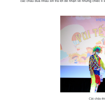
các cháu đua nhau xin trả lời để nhận về những chiếc l
Các cháu th