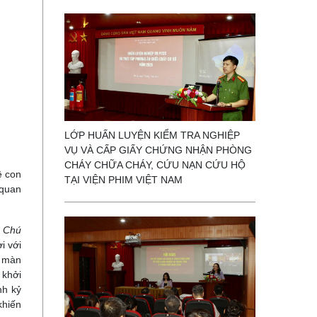
LỚP HUẤN LUYỆN KIỂM TRA NGHIỆP
VỤ VÀ CẤP GIẤY CHỨNG NHẬN PHÒNG
CHÁY CHỮA CHÁY, CỨU NẠN CỨU HỘ
ệ con
TẠI VIỆN PHIM VIỆT NAM
 quan
c
Chú
i với
i màn
khởi
nh kỷ
khiến