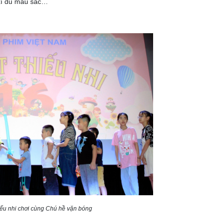
ì xì đủ màu sắc…
iếu nhi chơi cùng Chú hề vặn bóng