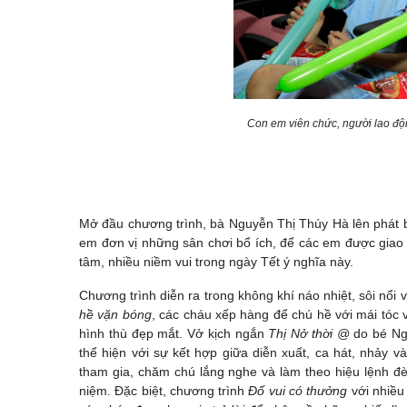
Con em viên chức, người lao độ
Mở đầu chương trình, bà Nguyễn Thị Thúy Hà lên phát b
em đơn vị những sân chơi bổ ích, để các em được giao 
tâm, nhiều niềm vui trong ngày Tết ý nghĩa này.
Chương trình diễn ra trong không khí náo nhiệt, sôi nổi 
hề vặn bóng
, các cháu xếp hàng để chú hề với mái tóc
hình thù đẹp mắt. Vở kịch ngắn
Thị Nở thời @
do bé Ngô
thể hiện với sự kết hợp giữa diễn xuất, ca hát, nhảy 
tham gia, chăm chú lắng nghe và làm theo hiệu lệnh đè
niệm. Đặc biệt, chương trình
Đố vui có thưởng
với nhiều 