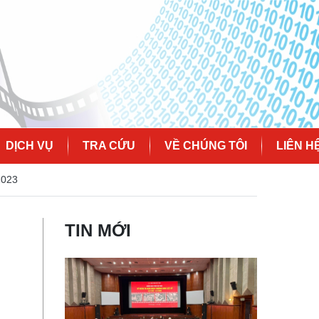
DỊCH VỤ
TRA CỨU
VỀ CHÚNG TÔI
LIÊN H
2023
TIN MỚI