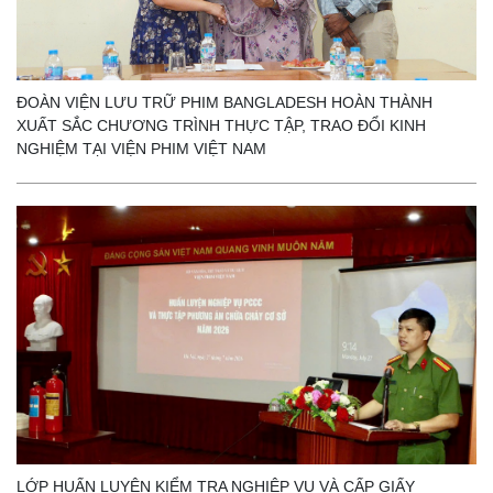
ĐOÀN VIỆN LƯU TRỮ PHIM BANGLADESH HOÀN THÀNH
XUẤT SẮC CHƯƠNG TRÌNH THỰC TẬP, TRAO ĐỔI KINH
NGHIỆM TẠI VIỆN PHIM VIỆT NAM
LỚP HUẤN LUYỆN KIỂM TRA NGHIỆP VỤ VÀ CẤP GIẤY