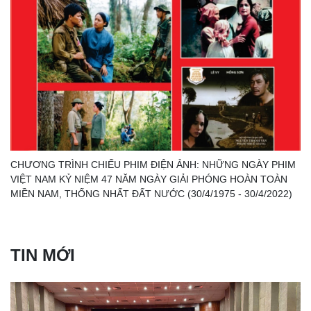
CHƯƠNG TRÌNH CHIẾU PHIM ĐIỆN ẢNH: NHỮNG NGÀY PHIM
VIỆT NAM KỶ NIỆM 47 NĂM NGÀY GIẢI PHÓNG HOÀN TOÀN
MIỀN NAM, THỐNG NHẤT ĐẤT NƯỚC (30/4/1975 - 30/4/2022)
TIN MỚI