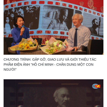
CHƯƠNG TRÌNH: GẶP GỠ, GIAO LƯU VÀ GIỚI THIỆU TÁC
PHẨM ĐIỆN ẢNH "HỒ CHÍ MINH - CHÂN DUNG MỘT CON
NGƯỜI"