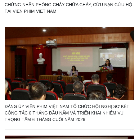
CHỨNG NHẬN PHÒNG CHÁY CHỮA CHÁY, CỨU NẠN CỨU HỘ
TẠI VIỆN PHIM VIỆT NAM
ĐẢNG ỦY VIỆN PHIM VIỆT NAM TỔ CHỨC HỘI NGHỊ SƠ KẾT
CÔNG TÁC 6 THÁNG ĐẦU NĂM VÀ TRIỂN KHAI NHIỆM VỤ
TRỌNG TÂM 6 THÁNG CUỐI NĂM 2026