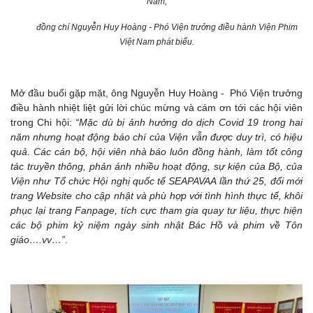
Nam;
đồng chí Nguyễn Huy Hoàng - Phó Viện trưởng điều hành Viện Phim
Việt Nam phát biểu.
Mở đầu buổi gặp mặt, ông Nguyễn Huy Hoàng - Phó Viện trưởng
điều hành nhiệt liệt gửi lời chúc mừng và cám ơn tới các hội viên
trong Chi hội:
“Mặc dù bị ảnh hưởng do dịch Covid 19 trong hai
năm nhưng hoạt động báo chí của Viện vẫn được duy trì, có hiệu
quả. Các cán bộ, hội viên nhà báo luôn đồng hành, làm tốt công
tác truyền thông, phản ánh nhiều hoạt động, sự kiện của Bộ, của
Viện như Tổ chức Hội nghị quốc tế SEAPAVAA lần thứ 25, đổi mới
trang Website cho cập nhật và phù hợp với tình hình thực tế, khôi
phục lại trang Fanpage, tích cực tham gia quay tư liệu, thực hiện
các bộ phim kỷ niệm ngày sinh nhật Bác Hồ và phim về Tôn
giáo….vv…”
.