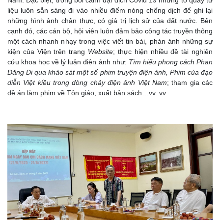
Nam. Đặc biệt, trong bối cảnh đại dịch Covid 19 nhưng tổ quay tư
liệu luôn sẵn sàng đi vào nhiều điểm nóng chống dịch để ghi lại
những hình ảnh chân thực, có giá trị lịch sử của đất nước. Bên
cạnh đó, các cán bộ, hội viên luôn đảm bảo công tác truyền thông
một cách nhanh nhạy trong việc viết tin bài, phản ánh những sự
kiện của Viện trên trang
Website
; thực hiện nhiều đề tài nghiên
cứu khoa học về lý luận điện ảnh như:
Tìm hiểu phong cách Phan
Đăng Di qua khảo sát một số phim truyện điện ảnh, Phim của đạo
diễn Việt kiều trong dòng chảy điện ảnh Việt Nam
; tham gia các
đề án làm phim về Tôn giáo, xuất bản sách…vv..vv