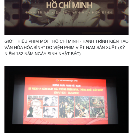
GIỚI THIỆU PHIM MỚI: "HỒ CHÍ MINH - HÀNH TRÌNH KIẾN TẠO
VĂN HÓA HÒA BÌNH" DO VIỆN PHIM VIỆT NAM SẢN XUẤT (KỶ
NIỆM 132 NĂM NGÀY SINH NHẬT BÁC)