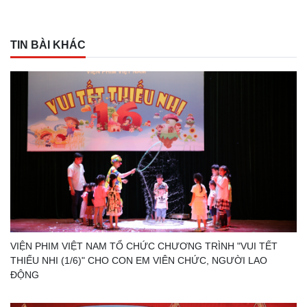
TIN BÀI KHÁC
VIỆN PHIM VIỆT NAM TỔ CHỨC CHƯƠNG TRÌNH "VUI TẾT
THIẾU NHI (1/6)" CHO CON EM VIÊN CHỨC, NGƯỜI LAO
ĐỘNG