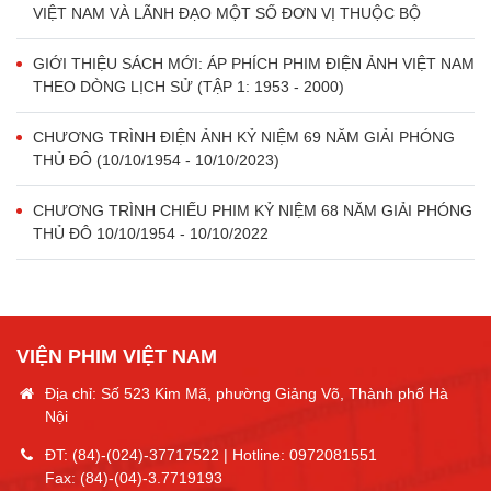
VIỆT NAM VÀ LÃNH ĐẠO MỘT SỐ ĐƠN VỊ THUỘC BỘ
GIỚI THIỆU SÁCH MỚI: ÁP PHÍCH PHIM ĐIỆN ẢNH VIỆT NAM
THEO DÒNG LỊCH SỬ (TẬP 1: 1953 - 2000)
CHƯƠNG TRÌNH ĐIỆN ẢNH KỶ NIỆM 69 NĂM GIẢI PHÓNG
THỦ ĐÔ (10/10/1954 - 10/10/2023)
CHƯƠNG TRÌNH CHIẾU PHIM KỶ NIỆM 68 NĂM GIẢI PHÓNG
THỦ ĐÔ 10/10/1954 - 10/10/2022
VIỆN PHIM VIỆT NAM
Địa chỉ: Số 523 Kim Mã, phường Giảng Võ, Thành phố Hà
Nội
ĐT:
(84)-(024)-37717522
| Hotline:
0972081551
Fax:
(84)-(04)-3.7719193