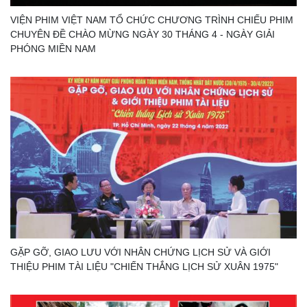
VIỆN PHIM VIỆT NAM TỔ CHỨC CHƯƠNG TRÌNH CHIẾU PHIM
CHUYÊN ĐỀ CHÀO MỪNG NGÀY 30 THÁNG 4 - NGÀY GIẢI
PHÓNG MIỀN NAM
GẶP GỠ, GIAO LƯU VỚI NHÂN CHỨNG LỊCH SỬ VÀ GIỚI
THIỆU PHIM TÀI LIỆU "CHIẾN THẮNG LỊCH SỬ XUÂN 1975"