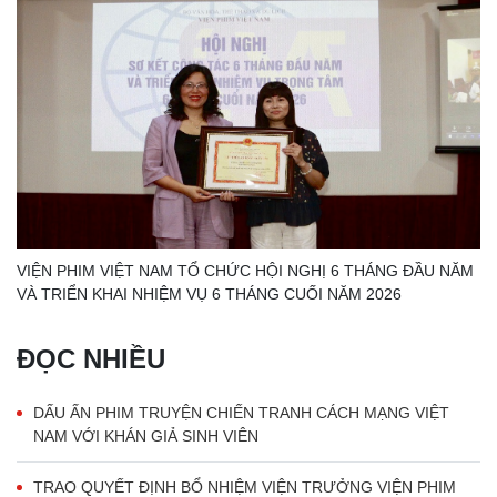
VIỆN PHIM VIỆT NAM TỔ CHỨC HỘI NGHỊ 6 THÁNG ĐẦU NĂM
VÀ TRIỂN KHAI NHIỆM VỤ 6 THÁNG CUỐI NĂM 2026
ĐỌC NHIỀU
DẤU ẤN PHIM TRUYỆN CHIẾN TRANH CÁCH MẠNG VIỆT
NAM VỚI KHÁN GIẢ SINH VIÊN
TRAO QUYẾT ĐỊNH BỔ NHIỆM VIỆN TRƯỞNG VIỆN PHIM