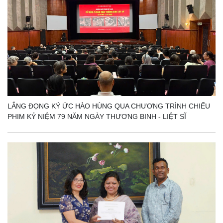
LẮNG ĐỌNG KÝ ỨC HÀO HÙNG QUA CHƯƠNG TRÌNH CHIẾU
PHIM KỶ NIỆM 79 NĂM NGÀY THƯƠNG BINH - LIỆT SĨ