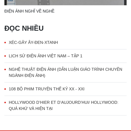
ĐIỆN ẢNH NGHĨ VỀ NGHỀ
ĐỌC NHIỀU
XÉC-GÂY ÂY-ĐEN-XTANH
LỊCH SỬ ĐIỆN ẢNH VIỆT NAM – TẬP 1
NGHỆ THUẬT ĐIỆN ẢNH (DẪN LUẬN GIÁO TRÌNH CHUYÊN
NGÀNH ĐIỆN ẢNH)
108 BỘ PHIM TRUYỆN THẾ KỶ XX - XXI
HOLLYWOOD D’HIER ET D’AUJOURD’HUI/ HOLLYWOOD:
QUÁ KHỨ VÀ HIỆN TẠI