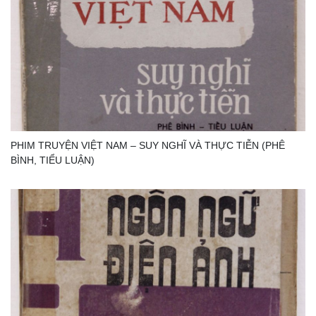
PHIM TRUYỆN VIỆT NAM – SUY NGHĨ VÀ THỰC TIỄN (PHÊ
BÌNH, TIỂU LUẬN)