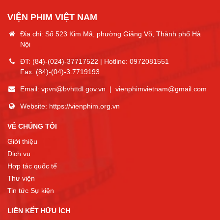
VIỆN PHIM VIỆT NAM
Địa chỉ: Số 523 Kim Mã, phường Giảng Võ, Thành phố Hà
Nội
ĐT:
(84)-(024)-37717522
| Hotline:
0972081551
Fax:
(84)-(04)-3.7719193
Email:
vpvn@bvhttdl.gov.vn
|
vienphimvietnam@gmail.com
Website:
https://vienphim.org.vn
VỀ CHÚNG TÔI
Giới thiệu
Dịch vụ
Hợp tác quốc tế
Thư viện
Tin tức Sự kiện
LIÊN KẾT HỮU ÍCH