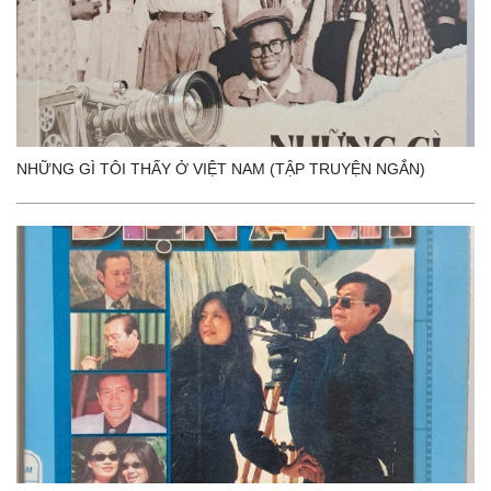
NHỮNG GÌ TÔI THẤY Ở VIỆT NAM (TẬP TRUYỆN NGẮN)