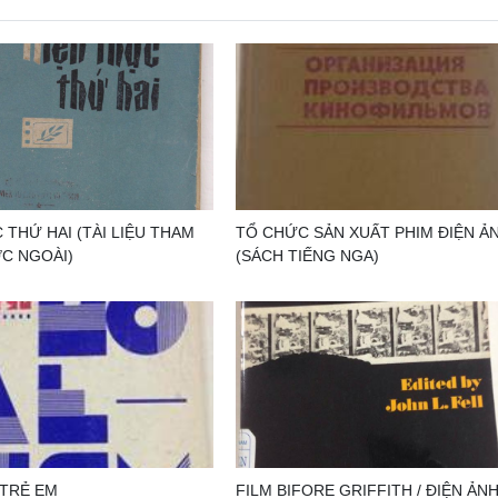
 THỨ HAI (TÀI LIỆU THAM
TỔ CHỨC SẢN XUẤT PHIM ĐIỆN ẢN
C NGOÀI)
(SÁCH TIẾNG NGA)
 TRẺ EM
FILM BIFORE GRIFFITH / ĐIỆN ẢN