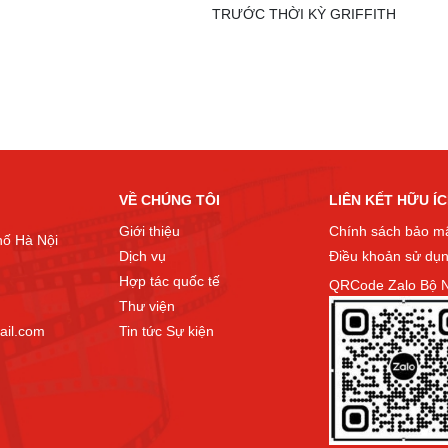
TRƯỚC THỜI KỲ GRIFFITH
VỀ CHÚNG TÔI
LIÊN KẾT HỮU Í
Giới thiệu
Chính sách bảo m
hố Hà Nội
Dịch vụ
Điều khoản sử dụ
Hợp tác quốc tế
QRCode Zalo Bộ N
Thư viện
ail.com
Tin tức Sự kiện