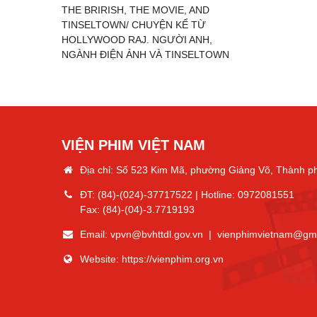
THE BRIRISH, THE MOVIE, AND
TINSELTOWN/ CHUYỆN KỂ TỪ
HOLLYWOOD RAJ. NGƯỜI ANH,
NGÀNH ĐIỆN ẢNH VÀ TINSELTOWN
VIỆN PHIM VIỆT NAM
Địa chỉ: Số 523 Kim Mã, phường Giảng Võ, Thành p
ĐT:
(84)-(024)-37717522
| Hotline:
0972081551
Fax:
(84)-(04)-3.7719193
Email:
vpvn@bvhttdl.gov.vn
|
vienphimvietnam@gm
Website:
https://vienphim.org.vn