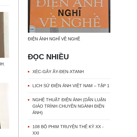
ĐIỆN ẢNH NGHĨ VỀ NGHỀ
ĐỌC NHIỀU
H.
XÉC-GÂY ÂY-ĐEN-XTANH
LỊCH SỬ ĐIỆN ẢNH VIỆT NAM – TẬP 1
NGHỆ THUẬT ĐIỆN ẢNH (DẪN LUẬN
GIÁO TRÌNH CHUYÊN NGÀNH ĐIỆN
ẢNH)
108 BỘ PHIM TRUYỆN THẾ KỶ XX -
XXI
H