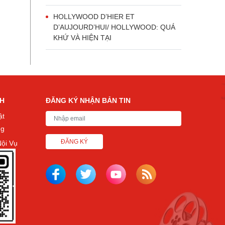
HOLLYWOOD D’HIER ET
D’AUJOURD’HUI/ HOLLYWOOD: QUÁ
KHỨ VÀ HIỆN TẠI
CH
ĐĂNG KÝ NHẬN BẢN TIN
ật
ng
ĐĂNG KÝ
ội Vụ