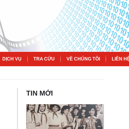
DỊCH VỤ
TRA CỨU
VỀ CHÚNG TÔI
LIÊN H
TIN MỚI