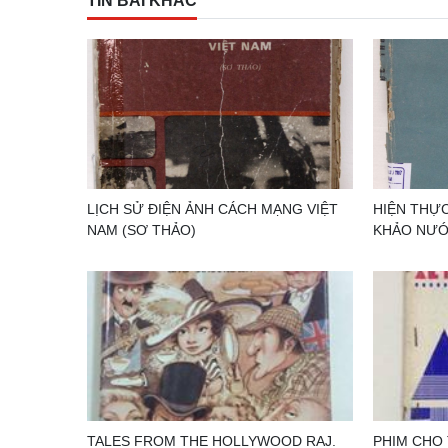
TIN BÀI KHÁC
LỊCH SỬ ĐIỆN ẢNH CÁCH MẠNG VIỆT
HIỆN THỰC
NAM (SƠ THẢO)
KHẢO NƯỚ
TALES FROM THE HOLLYWOOD RAJ.
PHIM CHO