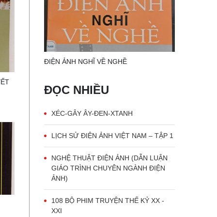
ĐIỆN ẢNH NGHĨ VỀ NGHỀ
YẾT
ĐỌC NHIỀU
XÉC-GÂY ÂY-ĐEN-XTANH
LỊCH SỬ ĐIỆN ẢNH VIỆT NAM – TẬP 1
NGHỆ THUẬT ĐIỆN ẢNH (DẪN LUẬN
GIÁO TRÌNH CHUYÊN NGÀNH ĐIỆN
ẢNH)
108 BỘ PHIM TRUYỆN THẾ KỶ XX -
XXI