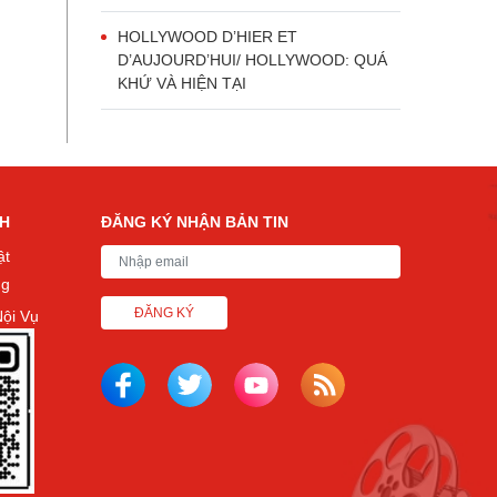
HOLLYWOOD D’HIER ET
D’AUJOURD’HUI/ HOLLYWOOD: QUÁ
KHỨ VÀ HIỆN TẠI
CH
ĐĂNG KÝ NHẬN BẢN TIN
ật
ng
ĐĂNG KÝ
ội Vụ