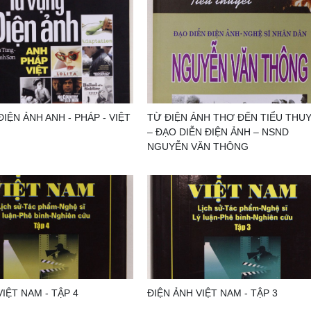
IỆN ẢNH ANH - PHÁP - VIỆT
TỪ ĐIỆN ẢNH THƠ ĐẾN TIỂU THU
– ĐẠO DIỄN ĐIỆN ẢNH – NSND
NGUYỄN VĂN THÔNG
VIỆT NAM - TẬP 4
ĐIỆN ẢNH VIỆT NAM - TẬP 3