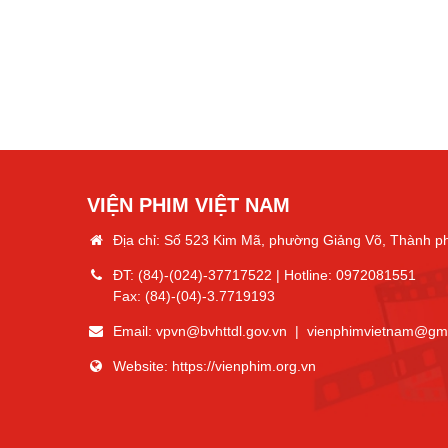
VIỆN PHIM VIỆT NAM
Địa chỉ: Số 523 Kim Mã, phường Giảng Võ, Thành p
ĐT:
(84)-(024)-37717522
| Hotline:
0972081551
Fax:
(84)-(04)-3.7719193
Email:
vpvn@bvhttdl.gov.vn
|
vienphimvietnam@gm
Website:
https://vienphim.org.vn