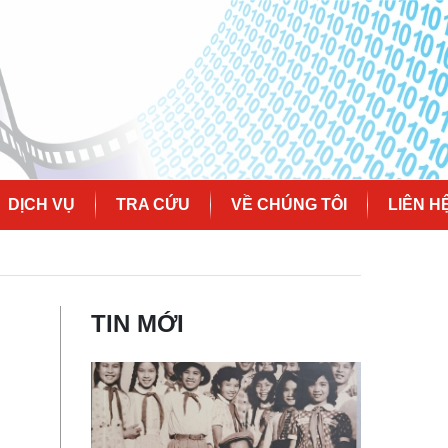
DỊCH VỤ
TRA CỨU
VỀ CHÚNG TÔI
LIÊN H
TIN MỚI