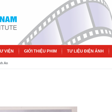
Ư VIỆN
GIỚI THIỆU PHIM
TƯ LIỆU ĐIỆN ẢNH
nh An