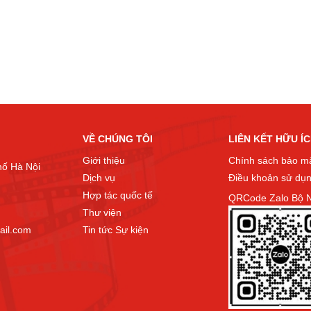
VỀ CHÚNG TÔI
LIÊN KẾT HỮU Í
Giới thiệu
Chính sách bảo m
hố Hà Nội
Dịch vụ
Điều khoản sử dụ
Hợp tác quốc tế
QRCode Zalo Bộ N
Thư viện
ail.com
Tin tức Sự kiện