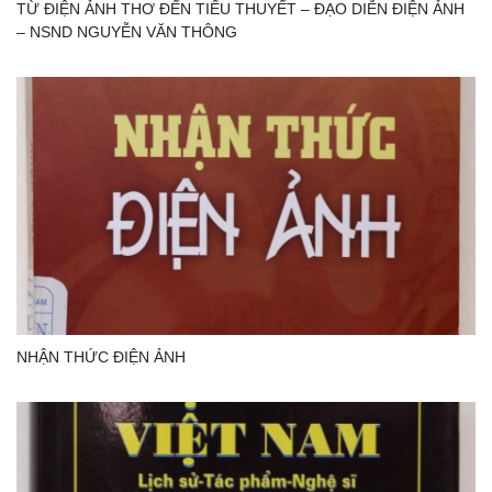
TỪ ĐIỆN ẢNH THƠ ĐẾN TIỂU THUYẾT – ĐẠO DIỄN ĐIỆN ẢNH
– NSND NGUYỄN VĂN THÔNG
NHẬN THỨC ĐIỆN ẢNH