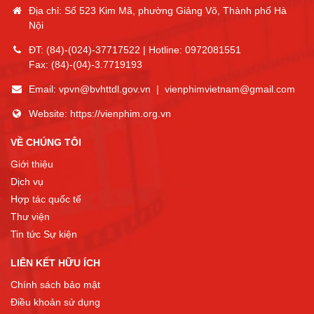
Địa chỉ: Số 523 Kim Mã, phường Giảng Võ, Thành phố Hà
Nội
ĐT:
(84)-(024)-37717522
| Hotline:
0972081551
Fax:
(84)-(04)-3.7719193
Email:
vpvn@bvhttdl.gov.vn
|
vienphimvietnam@gmail.com
Website:
https://vienphim.org.vn
VỀ CHÚNG TÔI
Giới thiệu
Dịch vụ
Hợp tác quốc tế
Thư viện
Tin tức Sự kiện
LIÊN KẾT HỮU ÍCH
Chính sách bảo mật
Điều khoản sử dụng