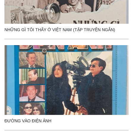
NHỮNG GÌ TÔI THẤY Ở VIỆT NAM (TẬP TRUYỆN NGẮN)
ĐƯỜNG VÀO ĐIỆN ẢNH