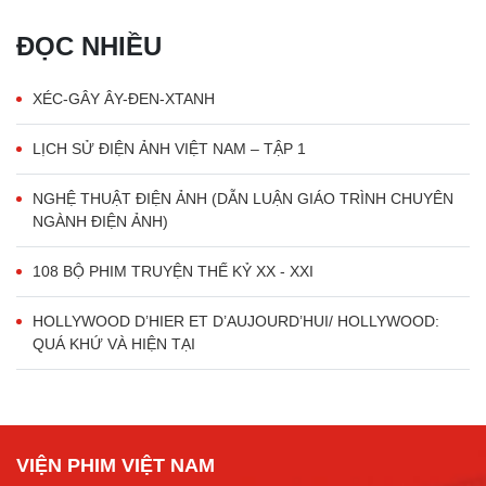
ĐỌC NHIỀU
XÉC-GÂY ÂY-ĐEN-XTANH
LỊCH SỬ ĐIỆN ẢNH VIỆT NAM – TẬP 1
NGHỆ THUẬT ĐIỆN ẢNH (DẪN LUẬN GIÁO TRÌNH CHUYÊN
NGÀNH ĐIỆN ẢNH)
108 BỘ PHIM TRUYỆN THẾ KỶ XX - XXI
HOLLYWOOD D’HIER ET D’AUJOURD’HUI/ HOLLYWOOD:
QUÁ KHỨ VÀ HIỆN TẠI
VIỆN PHIM VIỆT NAM