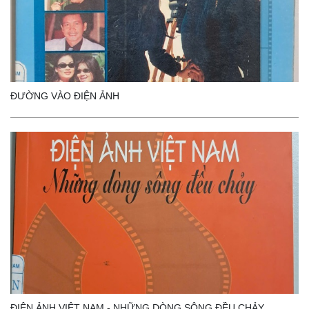
ĐƯỜNG VÀO ĐIỆN ẢNH
ĐIỆN ẢNH VIỆT NAM - NHỮNG DÒNG SÔNG ĐỀU CHẢY