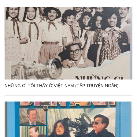
NHỮNG GÌ TÔI THẤY Ở VIỆT NAM (TẬP TRUYỆN NGẮN)