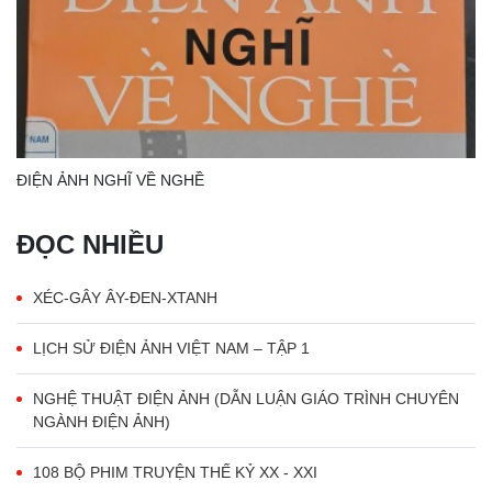
ĐIỆN ẢNH NGHĨ VỀ NGHỀ
ĐỌC NHIỀU
XÉC-GÂY ÂY-ĐEN-XTANH
LỊCH SỬ ĐIỆN ẢNH VIỆT NAM – TẬP 1
NGHỆ THUẬT ĐIỆN ẢNH (DẪN LUẬN GIÁO TRÌNH CHUYÊN
NGÀNH ĐIỆN ẢNH)
108 BỘ PHIM TRUYỆN THẾ KỶ XX - XXI