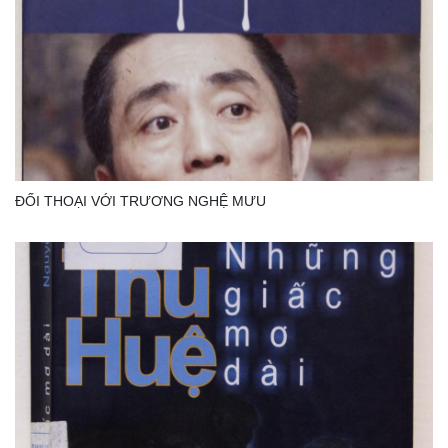
ĐỐI THOẠI VỚI TRƯƠNG NGHỆ MƯU