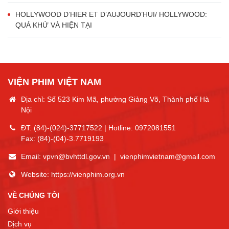
HOLLYWOOD D’HIER ET D’AUJOURD’HUI/ HOLLYWOOD:
QUÁ KHỨ VÀ HIỆN TẠI
VIỆN PHIM VIỆT NAM
Địa chỉ: Số 523 Kim Mã, phường Giảng Võ, Thành phố Hà
Nội
ĐT:
(84)-(024)-37717522
| Hotline:
0972081551
Fax:
(84)-(04)-3.7719193
Email:
vpvn@bvhttdl.gov.vn
|
vienphimvietnam@gmail.com
Website:
https://vienphim.org.vn
VỀ CHÚNG TÔI
Giới thiệu
Dịch vụ