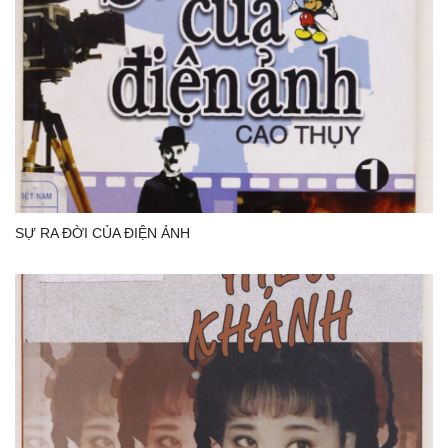
SỰ RA ĐỜI CỦA ĐIỆN ẢNH