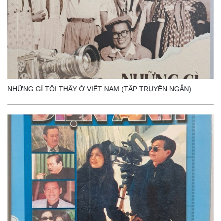
NHỮNG GÌ TÔI THẤY Ở VIỆT NAM (TẬP TRUYỆN NGẮN)