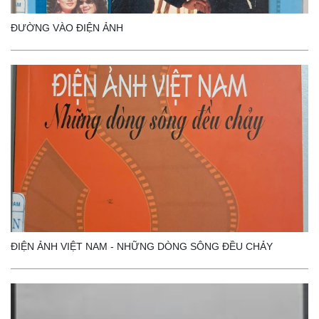
ĐƯỜNG VÀO ĐIỆN ẢNH
ĐIỆN ẢNH VIỆT NAM - NHỮNG DÒNG SÔNG ĐỀU CHẢY