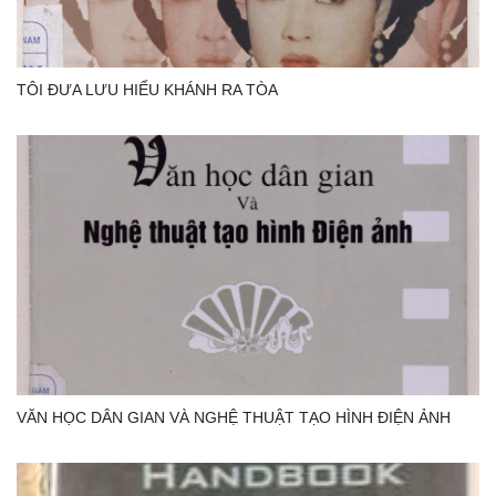
TÔI ĐƯA LƯU HIỂU KHÁNH RA TÒA
VĂN HỌC DÂN GIAN VÀ NGHỆ THUẬT TẠO HÌNH ĐIỆN ẢNH