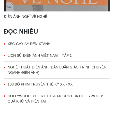
ĐIỆN ẢNH NGHĨ VỀ NGHỀ
ĐỌC NHIỀU
XÉC-GÂY ÂY-ĐEN-XTANH
LỊCH SỬ ĐIỆN ẢNH VIỆT NAM – TẬP 1
NGHỆ THUẬT ĐIỆN ẢNH (DẪN LUẬN GIÁO TRÌNH CHUYÊN
NGÀNH ĐIỆN ẢNH)
108 BỘ PHIM TRUYỆN THẾ KỶ XX - XXI
HOLLYWOOD D’HIER ET D’AUJOURD’HUI/ HOLLYWOOD:
QUÁ KHỨ VÀ HIỆN TẠI