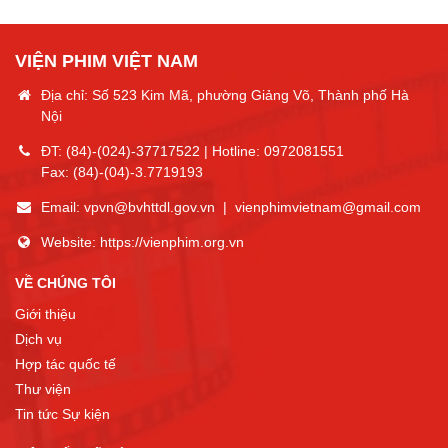
VIỆN PHIM VIỆT NAM
Địa chỉ: Số 523 Kim Mã, phường Giảng Võ, Thành phố Hà
Nội
ĐT:
(84)-(024)-37717522
| Hotline:
0972081551
Fax:
(84)-(04)-3.7719193
Email:
vpvn@bvhttdl.gov.vn
|
vienphimvietnam@gmail.com
Website:
https://vienphim.org.vn
VỀ CHÚNG TÔI
Giới thiệu
Dịch vụ
Hợp tác quốc tế
Thư viện
Tin tức Sự kiện