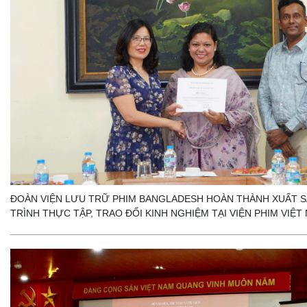
ĐOÀN VIỆN LƯU TRỮ PHIM BANGLADESH HOÀN THÀNH XUẤT
TRÌNH THỰC TẬP, TRAO ĐỔI KINH NGHIỆM TẠI VIỆN PHIM VIỆT