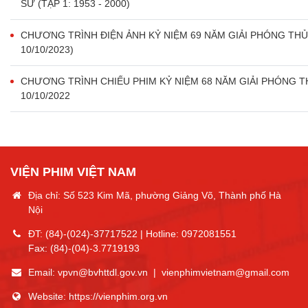
SỬ (TẬP 1: 1953 - 2000)
CHƯƠNG TRÌNH ĐIỆN ẢNH KỶ NIỆM 69 NĂM GIẢI PHÓNG THỦ Đ
10/10/2023)
CHƯƠNG TRÌNH CHIẾU PHIM KỶ NIỆM 68 NĂM GIẢI PHÓNG THỦ
10/10/2022
VIỆN PHIM VIỆT NAM
Địa chỉ: Số 523 Kim Mã, phường Giảng Võ, Thành phố Hà
Nội
ĐT:
(84)-(024)-37717522
| Hotline:
0972081551
Fax:
(84)-(04)-3.7719193
Email:
vpvn@bvhttdl.gov.vn
|
vienphimvietnam@gmail.com
Website:
https://vienphim.org.vn