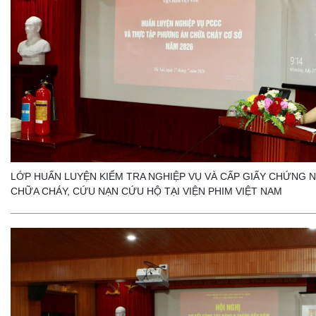
LỚP HUẤN LUYỆN KIỂM TRA NGHIỆP VỤ VÀ CẤP GIẤY CHỨNG
CHỮA CHÁY, CỨU NẠN CỨU HỘ TẠI VIỆN PHIM VIỆT NAM