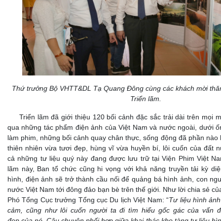
Thứ trưởng Bộ VHTT&DL Tạ Quang Đông cùng các khách mời thă
Triển lãm.
Triển lãm đã giới thiệu 120 bối cảnh đặc sắc trải dài trên mọi 
qua những tác phẩm điện ảnh của Việt Nam và nước ngoài, dưới ố
làm phim, những bối cảnh quay chân thực, sống động đã phần nào l
thiên nhiên vừa tươi đẹp, hùng vĩ vừa huyền bí, lôi cuốn của đất
cả những tư liệu quý này đang được lưu trữ tại Viện Phim Việt N
lãm này, Ban tổ chức cũng hi vọng với khả năng truyền tải kỳ d
hình, điện ảnh sẽ trở thành cầu nối để quảng bá hình ảnh, con ng
nước Việt Nam tới đông đảo bạn bè trên thế giới. Như lời chia sẻ c
Phó Tổng Cục trưởng Tổng cục Du lịch Việt Nam: “
Tư liệu hình ản
cảm, cũng như lôi cuốn người ta đi tìm hiểu gốc gác của vấn đ
đẹp của nó. Câu chuyện phối hợp giữa khai thác kho tàng tư liệu hì