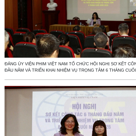
ĐẢNG ỦY VIỆN PHIM VIỆT NAM TỔ CHỨC HỘI NGHỊ SƠ KẾT CÔ
ĐẦU NĂM VÀ TRIỂN KHAI NHIỆM VỤ TRỌNG TÂM 6 THÁNG CUỐI