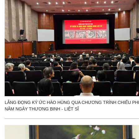
LẮNG ĐỌNG KÝ ỨC HÀO HÙNG QUA CHƯƠNG TRÌNH CHIẾU PHI
NĂM NGÀY THƯƠNG BINH - LIỆT SĨ