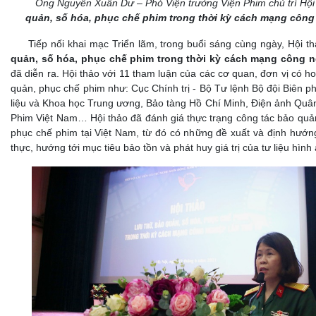
Ông Nguyễn Xuân Dư – Phó Viện trưởng Viện Phim chủ trì Hội
quản,
số hóa, phục chế phim trong thời kỳ cách mạng công 
Tiếp nối khai mạc Triển lãm, trong buổi sáng cùng ngày, Hội t
quản, số hóa, phục chế phim trong thời kỳ cách mạng công n
đã diễn ra. Hội thảo với 11 tham luận của các cơ quan, đơn vị có ho
quản, phục chế phim như: Cục Chính trị - Bộ Tư lệnh Bộ đội Biên 
liệu và Khoa học Trung ương, Bảo tàng Hồ Chí Minh, Điện ảnh Quân
Phim Việt Nam… Hội thảo đã đánh giá thực trạng công tác bảo quản
phục chế phim tại Việt Nam, từ đó có những đề xuất và định hướng
thực, hướng tới mục tiêu bảo tồn và phát huy giá trị của tư liệu hình