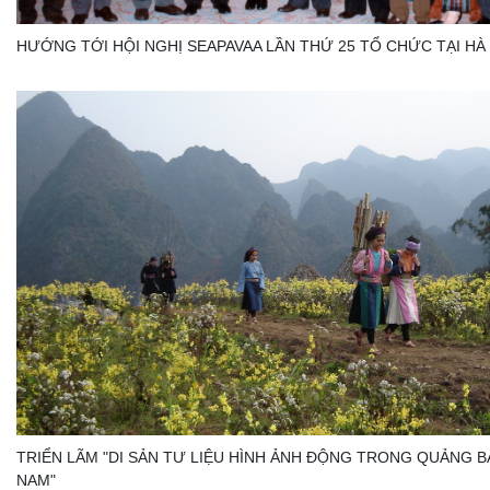
HƯỚNG TỚI HỘI NGHỊ SEAPAVAA LẦN THỨ 25 TỔ CHỨC TẠI HÀ
TRIỂN LÃM "DI SẢN TƯ LIỆU HÌNH ẢNH ĐỘNG TRONG QUẢNG BÁ
NAM"