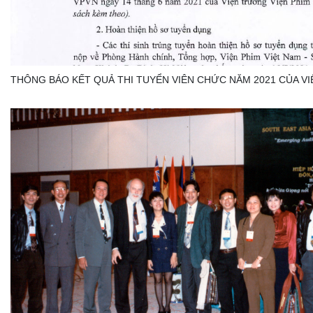
THÔNG BÁO KẾT QUẢ THI TUYỂN VIÊN CHỨC NĂM 2021 CỦA VI