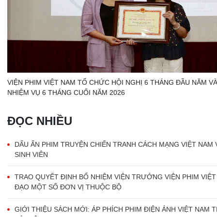
VIỆN PHIM VIỆT NAM TỔ CHỨC HỘI NGHỊ 6 THÁNG ĐẦU NĂM VÀ
NHIỆM VỤ 6 THÁNG CUỐI NĂM 2026
ĐỌC NHIỀU
DẤU ẤN PHIM TRUYỆN CHIẾN TRANH CÁCH MẠNG VIỆT NAM 
SINH VIÊN
TRAO QUYẾT ĐỊNH BỔ NHIỆM VIỆN TRƯỞNG VIỆN PHIM VIỆT
ĐẠO MỘT SỐ ĐƠN VỊ THUỘC BỘ
GIỚI THIỆU SÁCH MỚI: ÁP PHÍCH PHIM ĐIỆN ẢNH VIỆT NAM 