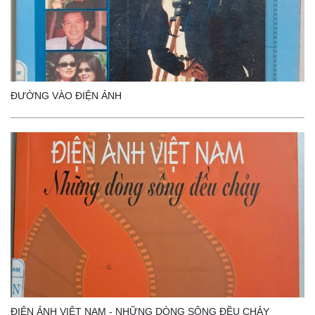
ĐƯỜNG VÀO ĐIỆN ẢNH
ĐIỆN ẢNH VIỆT NAM - NHỮNG DÒNG SÔNG ĐỀU CHẢY