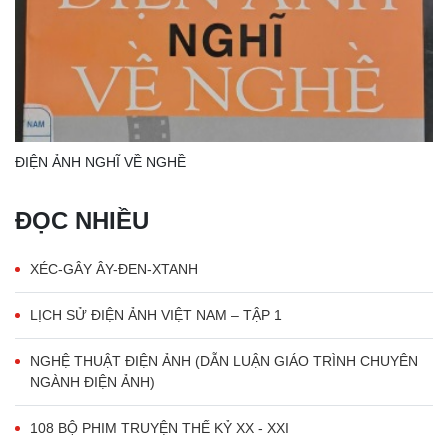
ĐIỆN ẢNH NGHĨ VỀ NGHỀ
ĐỌC NHIỀU
XÉC-GÂY ÂY-ĐEN-XTANH
LỊCH SỬ ĐIỆN ẢNH VIỆT NAM – TẬP 1
NGHỆ THUẬT ĐIỆN ẢNH (DẪN LUẬN GIÁO TRÌNH CHUYÊN
NGÀNH ĐIỆN ẢNH)
108 BỘ PHIM TRUYỆN THẾ KỶ XX - XXI