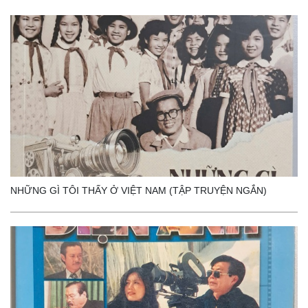
NHỮNG GÌ TÔI THẤY Ở VIỆT NAM (TẬP TRUYỆN NGẮN)