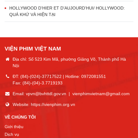
HOLLYWOOD D’HIER ET D’AUJOURD’HUI/ HOLLYWOOD:
QUÁ KHỨ VÀ HIỆN TẠI
VIỆN PHIM VIỆT NAM
Địa chỉ: Số 523 Kim Mã, phường Giảng Võ, Thành phố Hà
Nội
ĐT:
(84)-(024)-37717522
| Hotline:
0972081551
Fax:
(84)-(04)-3.7719193
Email:
vpvn@bvhttdl.gov.vn
|
vienphimvietnam@gmail.com
Website:
https://vienphim.org.vn
VỀ CHÚNG TÔI
Giới thiệu
Dịch vụ