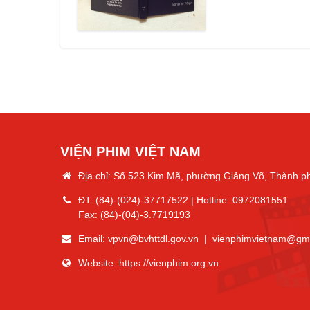
VIỆN PHIM VIỆT NAM
Địa chỉ: Số 523 Kim Mã, phường Giảng Võ, Thành p
ĐT:
(84)-(024)-37717522
| Hotline:
0972081551
Fax:
(84)-(04)-3.7719193
Email:
vpvn@bvhttdl.gov.vn
|
vienphimvietnam@gm
Website:
https://vienphim.org.vn