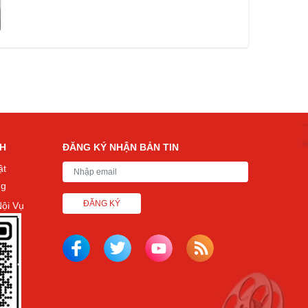
CH
ĐĂNG KÝ NHẬN BẢN TIN
ật
ng
ĐĂNG KÝ
ội Vụ