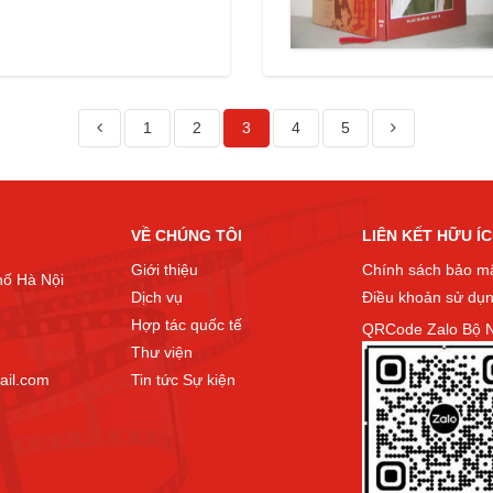
1
2
3
4
5
VỀ CHÚNG TÔI
LIÊN KẾT HỮU Í
Giới thiệu
Chính sách bảo m
hố Hà Nội
Dịch vụ
Điều khoản sử dụ
Hợp tác quốc tế
QRCode Zalo Bộ N
Thư viện
ail.com
Tin tức Sự kiện