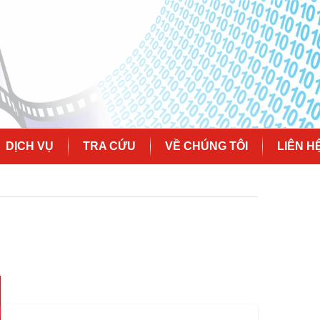
DỊCH VỤ
TRA CỨU
VỀ CHÚNG TÔI
LIÊN H