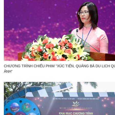
CHƯƠNG TRÌNH CHIẾU PHIM “XÚC TIẾN, QUẢNG BÁ DU LỊCH Q
ẢNH”