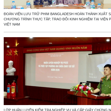
ĐOÀN VIỆN LƯU TRỮ PHIM BANGLADESH HOÀN THÀNH XUẤT 
CHƯƠNG TRÌNH THỰC TẬP, TRAO ĐỔI KINH NGHIỆM TẠI VIỆN 
VIỆT NAM
LỚP HUẤN LUYỆN KIỂM TRA NGHIỆP VỤ VÀ CẤP GIẤY CHỨNG 