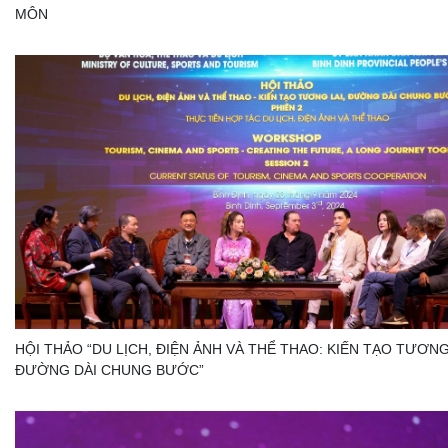
MÔN
HỘI THẢO “DU LỊCH, ĐIỆN ẢNH VÀ THỂ THAO: KIẾN TẠO TƯƠNG 
ĐƯỜNG DÀI CHUNG BƯỚC”