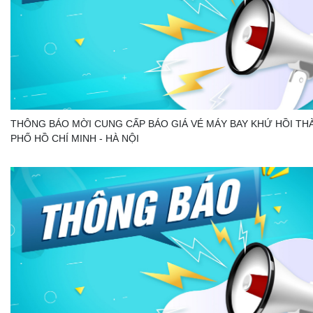
THÔNG BÁO MỜI CUNG CẤP BÁO GIÁ VÉ MÁY BAY KHỨ HỒI TH
PHỐ HỒ CHÍ MINH - HÀ NỘI