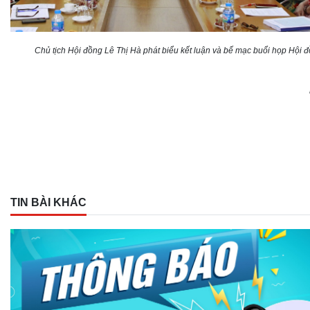
Chủ tịch Hội đồng Lê Thị Hà
phát biểu
kết luận và bế mạc buổi h
ọp Hội 
TIN BÀI KHÁC