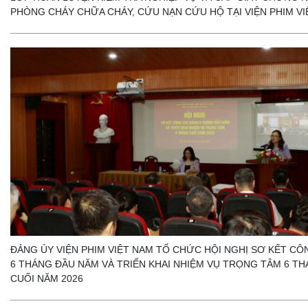
PHÒNG CHÁY CHỮA CHÁY, CỨU NẠN CỨU HỘ TẠI VIỆN PHIM VI
ĐẢNG ỦY VIỆN PHIM VIỆT NAM TỔ CHỨC HỘI NGHỊ SƠ KẾT CÔ
6 THÁNG ĐẦU NĂM VÀ TRIỂN KHAI NHIỆM VỤ TRỌNG TÂM 6 T
CUỐI NĂM 2026