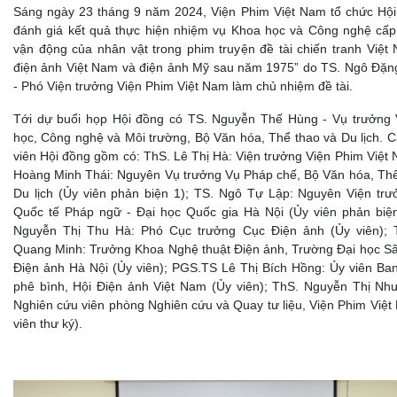
Sáng ngày 23 tháng 9 năm 2024, Viện Phim Việt Nam tổ chức Hội
đánh giá kết quả thực hiện nhiệm vụ Khoa học và Công nghệ cấp
vận động của nhân vật trong phim truyện đề tài chiến tranh Việt
điện ảnh Việt Nam và điện ảnh Mỹ sau năm 1975” do TS. Ngô Đặn
- Phó Viện trưởng Viện Phim Việt Nam làm chủ nhiệm đề tài.
Tới dự buổi họp Hội đồng có TS. Nguyễn Thế Hùng - Vụ trưởng
học, Công nghệ và Môi trường, Bộ Văn hóa, Thể thao và Du lịch. C
viên Hội đồng gồm có: ThS. Lê Thị Hà: Viện trưởng Viện Phim Việt
Hoàng Minh Thái: Nguyên Vụ trưởng Vụ Pháp chế, Bộ Văn hóa, Thể
Du lịch (Ủy viên phản biện 1); TS. Ngô Tự Lập: Nguyên Viện trư
Quốc tế Pháp ngữ - Đại học Quốc gia Hà Nội (Ủy viên phản biện
Nguyễn Thị Thu Hà: Phó Cục trưởng Cục Điện ảnh (Ủy viên); 
Quang Minh: Trưởng Khoa Nghệ thuật Điện ảnh, Trường Đại học Sâ
Điện ảnh Hà Nội (Ủy viên); PGS.TS Lê Thị Bích Hồng: Ủy viên Ban
phê bình, Hội Điện ảnh Việt Nam (Ủy viên); ThS. Nguyễn Thị Nh
Nghiên cứu viên phòng Nghiên cứu và Quay tư liệu, Viện Phim Việt
viên thư ký).