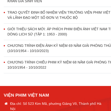
KHÁN GIẢ SINH VIÊN
TRAO QUYẾT ĐỊNH BỔ NHIỆM VIỆN TRƯỞNG VIỆN PHIM VIỆ
VÀ LÃNH ĐẠO MỘT SỐ ĐƠN VỊ THUỘC BỘ
GIỚI THIỆU SÁCH MỚI: ÁP PHÍCH PHIM ĐIỆN ẢNH VIỆT NAM 
DÒNG LỊCH SỬ (TẬP 1: 1953 - 2000)
CHƯƠNG TRÌNH ĐIỆN ẢNH KỶ NIỆM 69 NĂM GIẢI PHÓNG TH
(10/10/1954 - 10/10/2023)
CHƯƠNG TRÌNH CHIẾU PHIM KỶ NIỆM 68 NĂM GIẢI PHÓNG 
10/10/1954 - 10/10/2022
VIỆN PHIM VIỆT NAM
Địa chỉ: Số 523 Kim Mã, phường Giảng Võ, Thành phố Hà
Nội