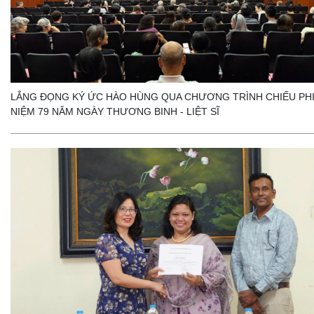
LẮNG ĐỌNG KÝ ỨC HÀO HÙNG QUA CHƯƠNG TRÌNH CHIẾU PH
NIỆM 79 NĂM NGÀY THƯƠNG BINH - LIỆT SĨ