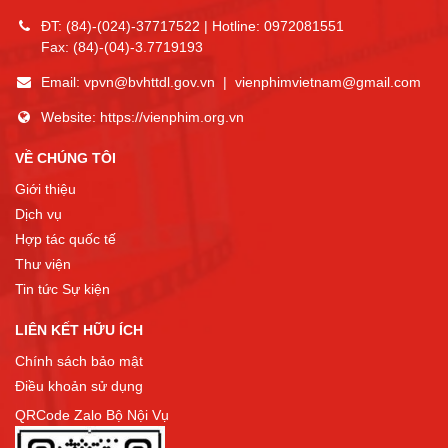
ĐT:
(84)-(024)-37717522
| Hotline:
0972081551
Fax:
(84)-(04)-3.7719193
Email:
vpvn@bvhttdl.gov.vn
|
vienphimvietnam@gmail.com
Website:
https://vienphim.org.vn
VỀ CHÚNG TÔI
Giới thiệu
Dịch vụ
Hợp tác quốc tế
Thư viện
Tin tức Sự kiện
LIÊN KẾT HỮU ÍCH
Chính sách bảo mật
Điều khoản sử dụng
QRCode Zalo Bộ Nội Vụ