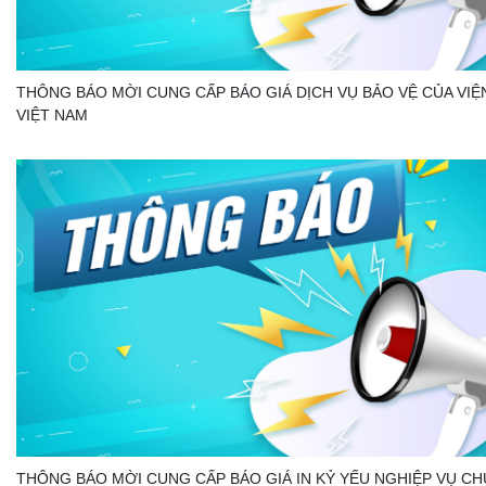
THÔNG BÁO MỜI CUNG CẤP BÁO GIÁ DỊCH VỤ BẢO VỆ CỦA VIỆ
VIỆT NAM
THÔNG BÁO MỜI CUNG CẤP BÁO GIÁ IN KỶ YẾU NGHIỆP VỤ C