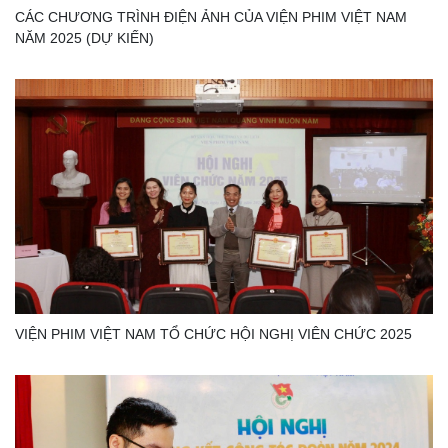
CÁC CHƯƠNG TRÌNH ĐIỆN ẢNH CỦA VIỆN PHIM VIỆT NAM
NĂM 2025 (DỰ KIẾN)
VIỆN PHIM VIỆT NAM TỔ CHỨC HỘI NGHỊ VIÊN CHỨC 2025