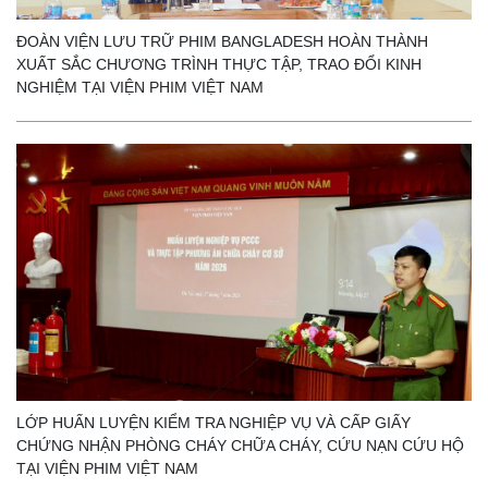
ĐOÀN VIỆN LƯU TRỮ PHIM BANGLADESH HOÀN THÀNH
XUẤT SẮC CHƯƠNG TRÌNH THỰC TẬP, TRAO ĐỔI KINH
NGHIỆM TẠI VIỆN PHIM VIỆT NAM
LỚP HUẤN LUYỆN KIỂM TRA NGHIỆP VỤ VÀ CẤP GIẤY
CHỨNG NHẬN PHÒNG CHÁY CHỮA CHÁY, CỨU NẠN CỨU HỘ
TẠI VIỆN PHIM VIỆT NAM