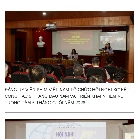
ĐẢNG ỦY VIỆN PHIM VIỆT NAM TỔ CHỨC HỘI NGHỊ SƠ KẾT
CÔNG TÁC 6 THÁNG ĐẦU NĂM VÀ TRIỂN KHAI NHIỆM VỤ
TRỌNG TÂM 6 THÁNG CUỐI NĂM 2026