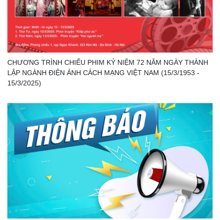
CHƯƠNG TRÌNH CHIẾU PHIM KỶ NIỆM 72 NĂM NGÀY THÀNH
LẬP NGÀNH ĐIỆN ẢNH CÁCH MẠNG VIỆT NAM (15/3/1953 -
15/3/2025)