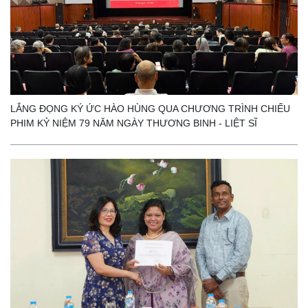
LẮNG ĐỌNG KÝ ỨC HÀO HÙNG QUA CHƯƠNG TRÌNH CHIẾU
PHIM KỶ NIỆM 79 NĂM NGÀY THƯƠNG BINH - LIỆT SĨ