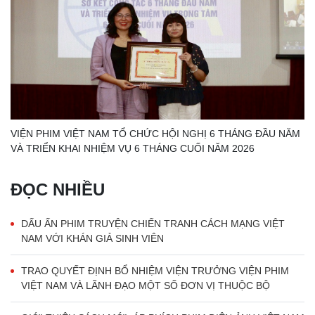
VIỆN PHIM VIỆT NAM TỔ CHỨC HỘI NGHỊ 6 THÁNG ĐẦU NĂM
VÀ TRIỂN KHAI NHIỆM VỤ 6 THÁNG CUỐI NĂM 2026
ĐỌC NHIỀU
DẤU ẤN PHIM TRUYỆN CHIẾN TRANH CÁCH MẠNG VIỆT
NAM VỚI KHÁN GIẢ SINH VIÊN
TRAO QUYẾT ĐỊNH BỔ NHIỆM VIỆN TRƯỞNG VIỆN PHIM
VIỆT NAM VÀ LÃNH ĐẠO MỘT SỐ ĐƠN VỊ THUỘC BỘ