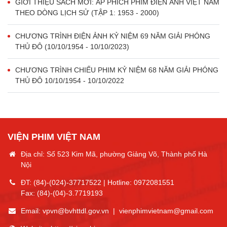
GIỚI THIỆU SÁCH MỚI: ÁP PHÍCH PHIM ĐIỆN ẢNH VIỆT NAM
THEO DÒNG LỊCH SỬ (TẬP 1: 1953 - 2000)
CHƯƠNG TRÌNH ĐIỆN ẢNH KỶ NIỆM 69 NĂM GIẢI PHÓNG
THỦ ĐÔ (10/10/1954 - 10/10/2023)
CHƯƠNG TRÌNH CHIẾU PHIM KỶ NIỆM 68 NĂM GIẢI PHÓNG
THỦ ĐÔ 10/10/1954 - 10/10/2022
VIỆN PHIM VIỆT NAM
Địa chỉ: Số 523 Kim Mã, phường Giảng Võ, Thành phố Hà
Nội
ĐT:
(84)-(024)-37717522
| Hotline:
0972081551
Fax:
(84)-(04)-3.7719193
Email:
vpvn@bvhttdl.gov.vn
|
vienphimvietnam@gmail.com