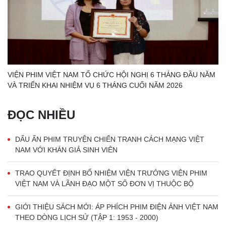
VIỆN PHIM VIỆT NAM TỔ CHỨC HỘI NGHỊ 6 THÁNG ĐẦU NĂM
VÀ TRIỂN KHAI NHIỆM VỤ 6 THÁNG CUỐI NĂM 2026
ĐỌC NHIỀU
DẤU ẤN PHIM TRUYỆN CHIẾN TRANH CÁCH MẠNG VIỆT
NAM VỚI KHÁN GIẢ SINH VIÊN
TRAO QUYẾT ĐỊNH BỔ NHIỆM VIỆN TRƯỞNG VIỆN PHIM
VIỆT NAM VÀ LÃNH ĐẠO MỘT SỐ ĐƠN VỊ THUỘC BỘ
GIỚI THIỆU SÁCH MỚI: ÁP PHÍCH PHIM ĐIỆN ẢNH VIỆT NAM
THEO DÒNG LỊCH SỬ (TẬP 1: 1953 - 2000)