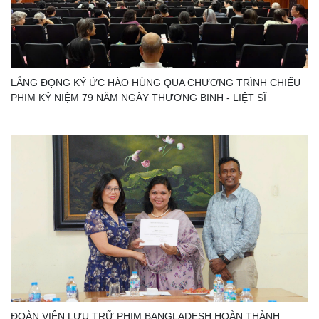
LẮNG ĐỌNG KÝ ỨC HÀO HÙNG QUA CHƯƠNG TRÌNH CHIẾU
PHIM KỶ NIỆM 79 NĂM NGÀY THƯƠNG BINH - LIỆT SĨ
ĐOÀN VIỆN LƯU TRỮ PHIM BANGLADESH HOÀN THÀNH