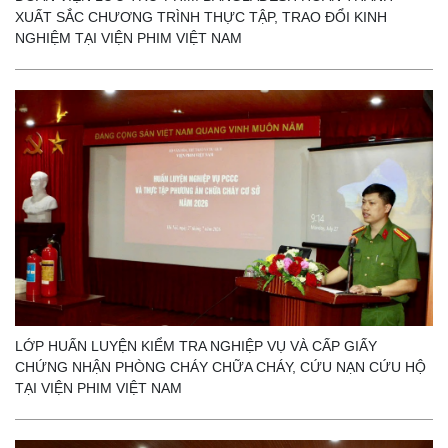
XUẤT SẮC CHƯƠNG TRÌNH THỰC TẬP, TRAO ĐỔI KINH
NGHIỆM TẠI VIỆN PHIM VIỆT NAM
LỚP HUẤN LUYỆN KIỂM TRA NGHIỆP VỤ VÀ CẤP GIẤY
CHỨNG NHẬN PHÒNG CHÁY CHỮA CHÁY, CỨU NẠN CỨU HỘ
TẠI VIỆN PHIM VIỆT NAM