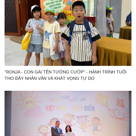
"RONJA - CON GÁI TÊN TƯỚNG CƯỚP" - HÀNH TRÌNH TUỔI
THƠ ĐẦY NHÂN VĂN VÀ KHÁT VỌNG TỰ DO