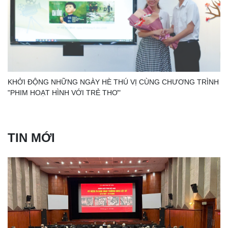
KHỞI ĐỘNG NHỮNG NGÀY HÈ THÚ VỊ CÙNG CHƯƠNG TRÌNH
"PHIM HOẠT HÌNH VỚI TRẺ THƠ"
TIN MỚI