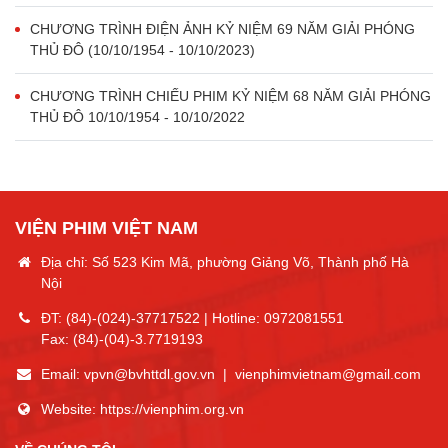
CHƯƠNG TRÌNH ĐIỆN ẢNH KỶ NIỆM 69 NĂM GIẢI PHÓNG
THỦ ĐÔ (10/10/1954 - 10/10/2023)
CHƯƠNG TRÌNH CHIẾU PHIM KỶ NIỆM 68 NĂM GIẢI PHÓNG
THỦ ĐÔ 10/10/1954 - 10/10/2022
VIỆN PHIM VIỆT NAM
Địa chỉ: Số 523 Kim Mã, phường Giảng Võ, Thành phố Hà
Nội
ĐT:
(84)-(024)-37717522
| Hotline:
0972081551
Fax:
(84)-(04)-3.7719193
Email:
vpvn@bvhttdl.gov.vn
|
vienphimvietnam@gmail.com
Website:
https://vienphim.org.vn