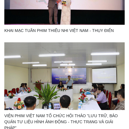
KHAI MẠC TUẦN PHIM THIẾU NHI VIỆT NAM - THỤY ĐIỂN
VIỆN PHIM VIỆT NAM TỔ CHỨC HỘI THẢO "LƯU TRỮ, BẢO
QUẢN TƯ LIỆU HÌNH ẢNH ĐỘNG - THỰC TRẠNG VÀ GIẢI
PHÁP"