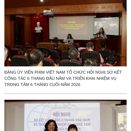
ĐẢNG ỦY VIỆN PHIM VIỆT NAM TỔ CHỨC HỘI NGHỊ SƠ KẾT
CÔNG TÁC 6 THÁNG ĐẦU NĂM VÀ TRIỂN KHAI NHIỆM VỤ
TRỌNG TÂM 6 THÁNG CUỐI NĂM 2026