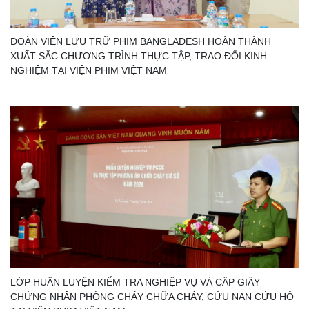
ĐOÀN VIỆN LƯU TRỮ PHIM BANGLADESH HOÀN THÀNH
XUẤT SẮC CHƯƠNG TRÌNH THỰC TẬP, TRAO ĐỔI KINH
NGHIỆM TẠI VIỆN PHIM VIỆT NAM
LỚP HUẤN LUYỆN KIỂM TRA NGHIỆP VỤ VÀ CẤP GIẤY
CHỨNG NHẬN PHÒNG CHÁY CHỮA CHÁY, CỨU NẠN CỨU HỘ