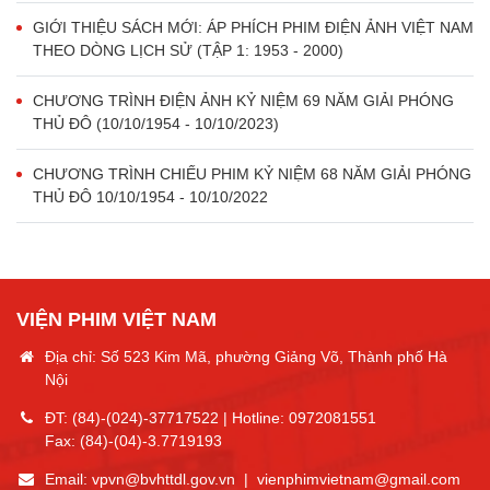
GIỚI THIỆU SÁCH MỚI: ÁP PHÍCH PHIM ĐIỆN ẢNH VIỆT NAM
THEO DÒNG LỊCH SỬ (TẬP 1: 1953 - 2000)
CHƯƠNG TRÌNH ĐIỆN ẢNH KỶ NIỆM 69 NĂM GIẢI PHÓNG
THỦ ĐÔ (10/10/1954 - 10/10/2023)
CHƯƠNG TRÌNH CHIẾU PHIM KỶ NIỆM 68 NĂM GIẢI PHÓNG
THỦ ĐÔ 10/10/1954 - 10/10/2022
VIỆN PHIM VIỆT NAM
Địa chỉ: Số 523 Kim Mã, phường Giảng Võ, Thành phố Hà
Nội
ĐT:
(84)-(024)-37717522
| Hotline:
0972081551
Fax:
(84)-(04)-3.7719193
Email:
vpvn@bvhttdl.gov.vn
|
vienphimvietnam@gmail.com