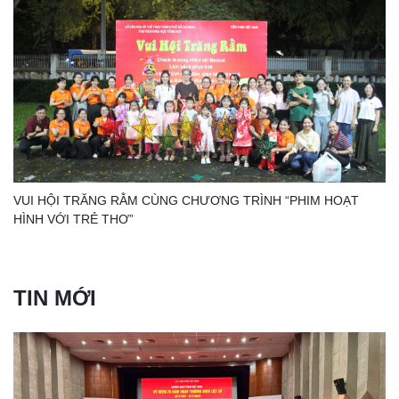
VUI HỘI TRĂNG RẰM CÙNG CHƯƠNG TRÌNH “PHIM HOẠT
HÌNH VỚI TRẺ THƠ”
TIN MỚI