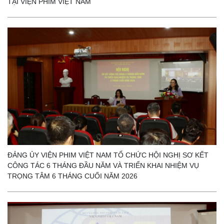
TẠI VIỆN PHIM VIỆT NAM
ĐẢNG ỦY VIỆN PHIM VIỆT NAM TỔ CHỨC HỘI NGHỊ SƠ KẾT
CÔNG TÁC 6 THÁNG ĐẦU NĂM VÀ TRIỂN KHAI NHIỆM VỤ
TRỌNG TÂM 6 THÁNG CUỐI NĂM 2026