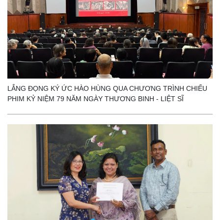
LẮNG ĐỌNG KÝ ỨC HÀO HÙNG QUA CHƯƠNG TRÌNH CHIẾU
PHIM KỶ NIỆM 79 NĂM NGÀY THƯƠNG BINH - LIỆT SĨ