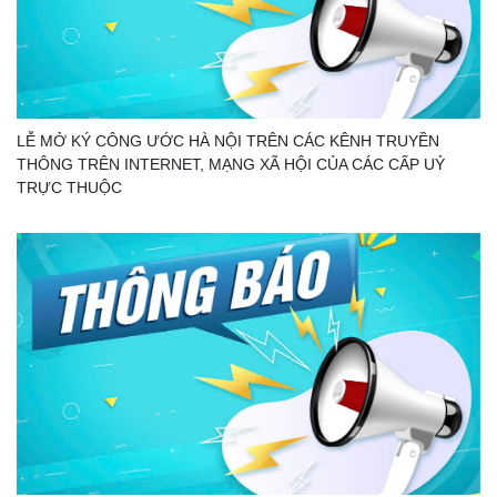
LỄ MỞ KÝ CÔNG ƯỚC HÀ NỘI TRÊN CÁC KÊNH TRUYỀN
THÔNG TRÊN INTERNET, MẠNG XÃ HỘI CỦA CÁC CẤP UỶ
TRỰC THUỘC