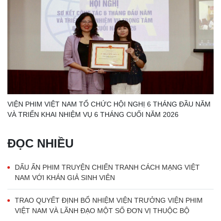
VIỆN PHIM VIỆT NAM TỔ CHỨC HỘI NGHỊ 6 THÁNG ĐẦU NĂM
VÀ TRIỂN KHAI NHIỆM VỤ 6 THÁNG CUỐI NĂM 2026
ĐỌC NHIỀU
DẤU ẤN PHIM TRUYỆN CHIẾN TRANH CÁCH MẠNG VIỆT
NAM VỚI KHÁN GIẢ SINH VIÊN
TRAO QUYẾT ĐỊNH BỔ NHIỆM VIỆN TRƯỞNG VIỆN PHIM
VIỆT NAM VÀ LÃNH ĐẠO MỘT SỐ ĐƠN VỊ THUỘC BỘ