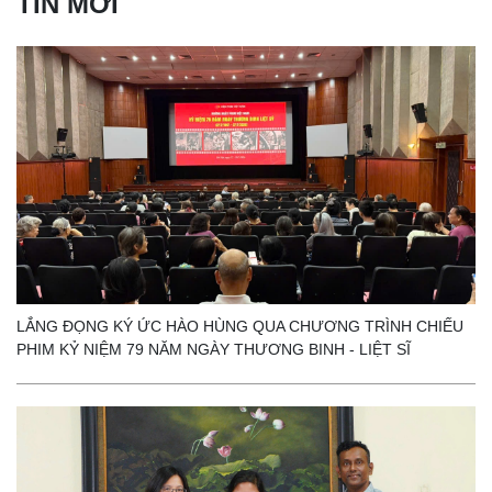
TIN MỚI
LẮNG ĐỌNG KÝ ỨC HÀO HÙNG QUA CHƯƠNG TRÌNH CHIẾU
PHIM KỶ NIỆM 79 NĂM NGÀY THƯƠNG BINH - LIỆT SĨ