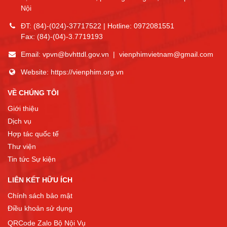
Nội
ĐT:
(84)-(024)-37717522
| Hotline:
0972081551
Fax:
(84)-(04)-3.7719193
Email:
vpvn@bvhttdl.gov.vn
|
vienphimvietnam@gmail.com
Website:
https://vienphim.org.vn
VỀ CHÚNG TÔI
Giới thiệu
Dịch vụ
Hợp tác quốc tế
Thư viện
Tin tức Sự kiện
LIÊN KẾT HỮU ÍCH
Chính sách bảo mật
Điều khoản sử dụng
QRCode Zalo Bộ Nội Vụ