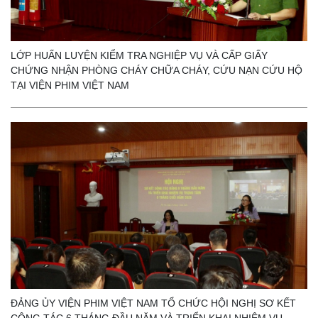
LỚP HUẤN LUYỆN KIỂM TRA NGHIỆP VỤ VÀ CẤP GIẤY
CHỨNG NHẬN PHÒNG CHÁY CHỮA CHÁY, CỨU NẠN CỨU HỘ
TẠI VIỆN PHIM VIỆT NAM
ĐẢNG ỦY VIỆN PHIM VIỆT NAM TỔ CHỨC HỘI NGHỊ SƠ KẾT