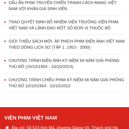
DẤU ẤN PHIM TRUYỆN CHIẾN TRANH CÁCH MẠNG VIỆT
NAM VỚI KHÁN GIẢ SINH VIÊN
TRAO QUYẾT ĐỊNH BỔ NHIỆM VIỆN TRƯỞNG VIỆN PHIM
VIỆT NAM VÀ LÃNH ĐẠO MỘT SỐ ĐƠN VỊ THUỘC BỘ
GIỚI THIỆU SÁCH MỚI: ÁP PHÍCH PHIM ĐIỆN ẢNH VIỆT NAM
THEO DÒNG LỊCH SỬ (TẬP 1: 1953 - 2000)
CHƯƠNG TRÌNH ĐIỆN ẢNH KỶ NIỆM 69 NĂM GIẢI PHÓNG
THỦ ĐÔ (10/10/1954 - 10/10/2023)
CHƯƠNG TRÌNH CHIẾU PHIM KỶ NIỆM 68 NĂM GIẢI PHÓNG
THỦ ĐÔ 10/10/1954 - 10/10/2022
VIỆN PHIM VIỆT NAM
Địa chỉ: Số 523 Kim Mã, phường Giảng Võ, Thành phố Hà