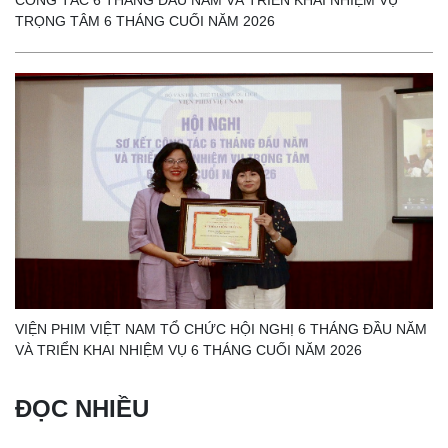
CÔNG TÁC 6 THÁNG ĐẦU NĂM VÀ TRIỂN KHAI NHIỆM VỤ
TRỌNG TÂM 6 THÁNG CUỐI NĂM 2026
VIỆN PHIM VIỆT NAM TỔ CHỨC HỘI NGHỊ 6 THÁNG ĐẦU NĂM
VÀ TRIỂN KHAI NHIỆM VỤ 6 THÁNG CUỐI NĂM 2026
ĐỌC NHIỀU