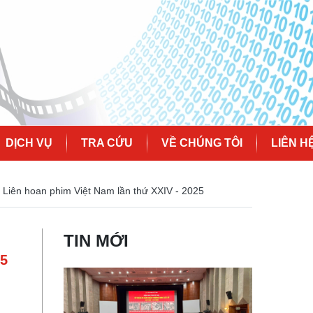
DỊCH VỤ
TRA CỨU
VỀ CHÚNG TÔI
LIÊN H
 Liên hoan phim Việt Nam lần thứ XXIV - 2025
TIN MỚI
25