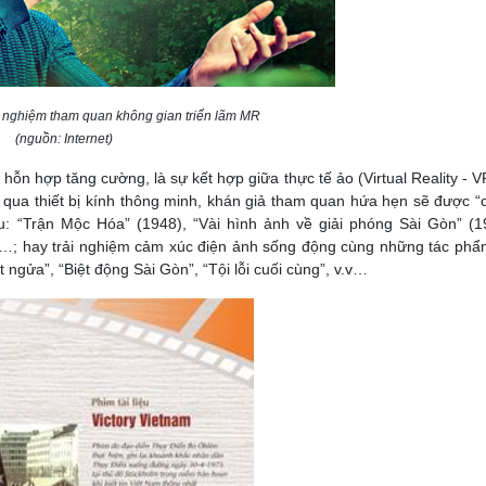
i nghiệm tham quan không gian triển lãm MR
(nguồn: Internet)
hỗn hợp tăng cường, là sự kết hợp giữa thực tế ảo (Virtual Reality - V
 qua thiết bị kính thông minh, khán giả tham quan hứa hẹn sẽ được 
ệu: “Trận Mộc Hóa” (1948), “Vài hình ảnh về giải phóng Sài Gòn” (1
0)…; hay trải nghiệm cảm xúc điện ảnh sống động cùng những tác phẩ
 ngửa”, “Biệt động Sài Gòn”, “Tội lỗi cuối cùng”, v.v…