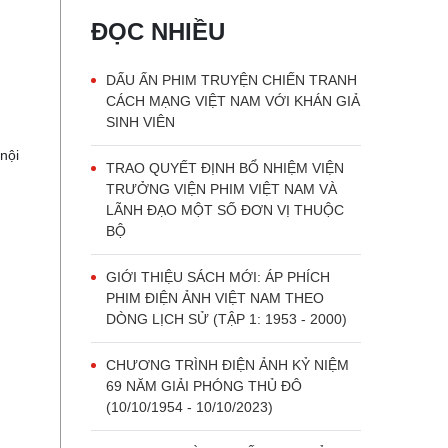
ĐỌC NHIỀU
DẤU ẤN PHIM TRUYỆN CHIẾN TRANH
CÁCH MẠNG VIỆT NAM VỚI KHÁN GIẢ
SINH VIÊN
nội
TRAO QUYẾT ĐỊNH BỔ NHIỆM VIỆN
TRƯỞNG VIỆN PHIM VIỆT NAM VÀ
LÃNH ĐẠO MỘT SỐ ĐƠN VỊ THUỘC
BỘ
GIỚI THIỆU SÁCH MỚI: ÁP PHÍCH
PHIM ĐIỆN ẢNH VIỆT NAM THEO
DÒNG LỊCH SỬ (TẬP 1: 1953 - 2000)
CHƯƠNG TRÌNH ĐIỆN ẢNH KỶ NIỆM
69 NĂM GIẢI PHÓNG THỦ ĐÔ
(10/10/1954 - 10/10/2023)