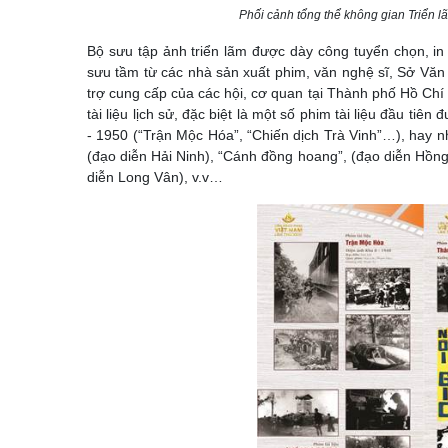
Phối cảnh tổng thể không gian Triển 
Bộ sưu tập ảnh triển lãm được dày công tuyển chọn, in 
sưu tầm từ các nhà sản xuất phim, văn nghệ sĩ, Sở Văn
trợ cung cấp của các hội, cơ quan tại Thành phố Hồ Chí
tài liệu lịch sử, đặc biệt là một số phim tài liệu đầu 
- 1950 (“Trận Mộc Hóa”, “Chiến dịch Trà Vinh”…), hay n
(đạo diễn Hải Ninh), “Cánh đồng hoang”, (đạo diễn Hồng 
diễn Long Vân), v.v…