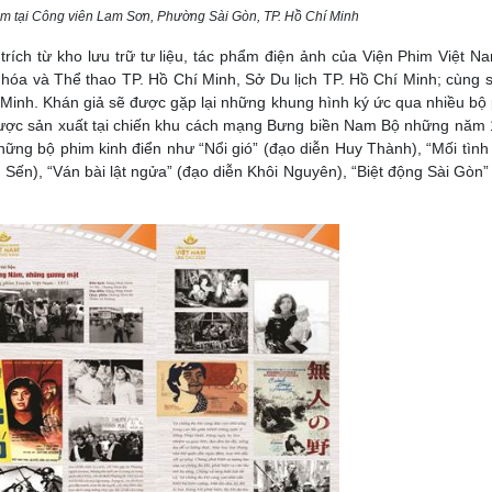
lãm tại Công viên Lam Sơn, Phường Sài Gòn, TP. Hồ Chí Minh
trích từ kho lưu trữ tư liệu, tác phẩm điện ảnh của Viện Phim Việt N
 hóa và Thể thao TP. Hồ Chí Minh, Sở Du lịch TP. Hồ Chí Minh; cùng 
 Minh. Khán giả sẽ được gặp lại những khung hình ký ức qua nhiều bộ
tiên được sản xuất tại chiến khu cách mạng Bưng biền Nam Bộ những năm
hững bộ phim kinh điển như “Nổi gió” (đạo diễn Huy Thành), “Mối tình
Sến), “Ván bài lật ngửa” (đạo diễn Khôi Nguyên), “Biệt động Sài Gòn”