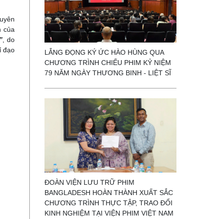
guyên
n của
”
, do
ỉ đạo
LẮNG ĐỌNG KÝ ỨC HÀO HÙNG QUA
CHƯƠNG TRÌNH CHIẾU PHIM KỶ NIỆM
79 NĂM NGÀY THƯƠNG BINH - LIỆT SĨ
ĐOÀN VIỆN LƯU TRỮ PHIM
BANGLADESH HOÀN THÀNH XUẤT SẮC
CHƯƠNG TRÌNH THỰC TẬP, TRAO ĐỔI
KINH NGHIỆM TẠI VIỆN PHIM VIỆT NAM