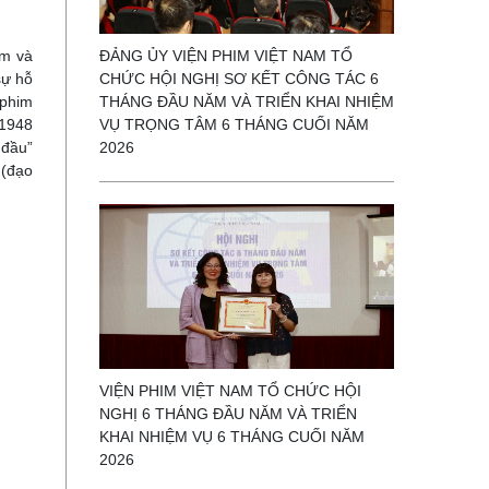
ĐẢNG ỦY VIỆN PHIM VIỆT NAM TỔ
am và
CHỨC HỘI NGHỊ SƠ KẾT CÔNG TÁC 6
sự hỗ
THÁNG ĐẦU NĂM VÀ TRIỂN KHAI NHIỆM
 phim
VỤ TRỌNG TÂM 6 THÁNG CUỐI NĂM
 1948
2026
 đầu”
 (đạo
VIỆN PHIM VIỆT NAM TỔ CHỨC HỘI
NGHỊ 6 THÁNG ĐẦU NĂM VÀ TRIỂN
KHAI NHIỆM VỤ 6 THÁNG CUỐI NĂM
2026