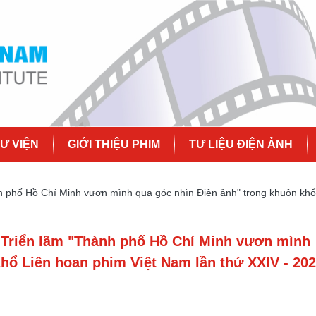
Ư VIỆN
GIỚI THIỆU PHIM
TƯ LIỆU ĐIỆN ẢNH
nh phố Hồ Chí Minh vươn mình qua góc nhìn Điện ảnh" trong khuôn khổ
 Triển lãm "Thành phố Hồ Chí Minh vươn mình
hổ Liên hoan phim Việt Nam lần thứ XXIV - 20