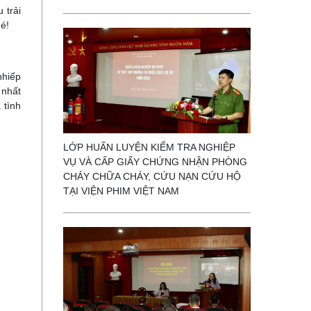
 trải
é!
nhiếp
 nhất
 tình
LỚP HUẤN LUYỆN KIỂM TRA NGHIỆP
VỤ VÀ CẤP GIẤY CHỨNG NHẬN PHÒNG
CHÁY CHỮA CHÁY, CỨU NẠN CỨU HỘ
TẠI VIỆN PHIM VIỆT NAM