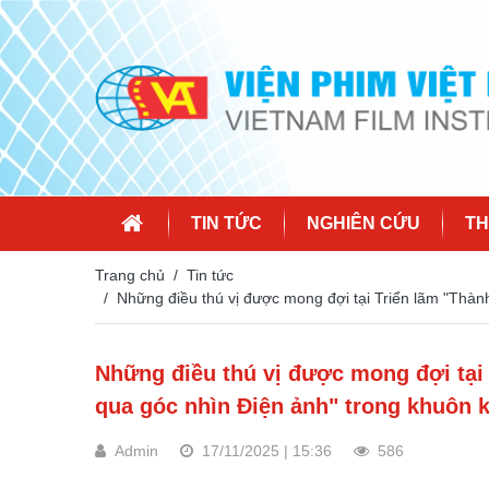
TIN TỨC
NGHIÊN CỨU
TH
Trang chủ
Tin tức
Những điều thú vị được mong đợi tại Triển lãm "Thà
Những điều thú vị được mong đợi tại
qua góc nhìn Điện ảnh" trong khuôn k
Admin
17/11/2025 | 15:36
586