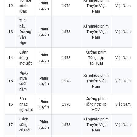
Từ một
Xí nghiệp phim
Phim
12
cánh
1978
Truyện Việt
Việt Nam
truyện
rừng
Nam
Thái
hậu
Xí nghiệp phim
Phim
13
Dương
1978
Truyện Việt
Việt Nam
truyện
Vân
Nam
Nga
Cánh
Xưởng phim
Phim
14
đồng
1978
Tổng hợp
Việt Nam
truyện
mơ ước
Tp.HCM
Ngày
Xí nghiệp phim
mưa
Phim
15
1978
Truyện Việt
Việt Nam
cuối
truyện
Nam
năm
Bản
Xưởng phim
Phim
16
nhạc
1978
Tổng hợp Tp.
Việt Nam
truyện
người tù
HCM
Cách
Xí nghiệp phim
Phim
17
sống
1978
Truyện Việt
Việt Nam
truyện
của tôi
Nam