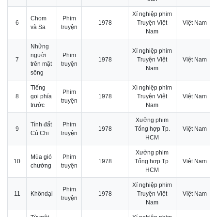
Xí nghiệp phim
Chom
Phim
6
1978
Truyện Việt
Việt Nam
và Sa
truyện
Nam
Những
Xí nghiệp phim
người
Phim
7
1978
Truyện Việt
Việt Nam
trên mặt
truyện
Nam
sông
Tiếng
Xí nghiệp phim
Phim
8
gọi phía
1978
Truyện Việt
Việt Nam
truyện
trước
Nam
Xưởng phim
Tình đất
Phim
9
1978
Tổng hợp Tp.
Việt Nam
Củ Chi
truyện
HCM
Xưởng phim
Mùa gió
Phim
10
1978
Tổng hợp Tp.
Việt Nam
chướng
truyện
HCM
Xí nghiệp phim
Phim
11
Khôndại
1978
Truyện Việt
Việt Nam
truyện
Nam