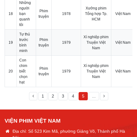
Những
người
Xưởng phim
Phim
18
bạn
1978
Tổng hợp Tp.
Việt Nam
truyện
quanh
HCM
tôi
Tự thú
Xí nghiệp phim
trước
Phim
19
1979
Truyện Việt
Việt Nam
bình
truyện
Nam
minh
Con
chim
Xí nghiệp phim
Phim
20
biết
1979
Truyện Việt
Việt Nam
truyện
chọn
Nam
hạt
1
2
3
4
5
...
VIỆN PHIM VIỆT NAM
Địa chỉ: Số 523 Kim Mã, phường Giảng Võ, Thành phố Hà