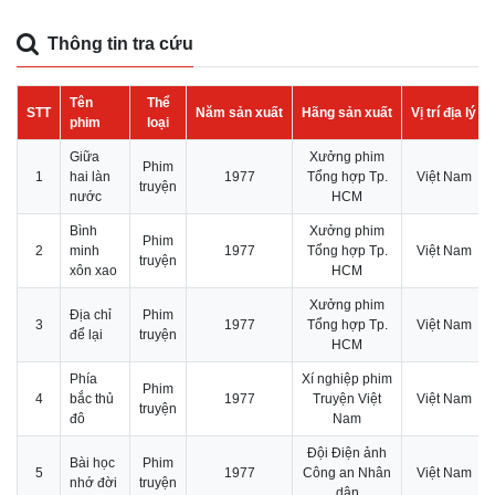
Thông tin tra cứu
Tên
Thể
STT
Năm sản xuất
Hãng sản xuất
Vị trí địa lý
phim
loại
Giữa
Xưởng phim
Phim
1
hai làn
1977
Tổng hợp Tp.
Việt Nam
truyện
nước
HCM
Bình
Xưởng phim
Phim
2
minh
1977
Tổng hợp Tp.
Việt Nam
truyện
xôn xao
HCM
Xưởng phim
Địa chỉ
Phim
3
1977
Tổng hợp Tp.
Việt Nam
để lại
truyện
HCM
Phía
Xí nghiệp phim
Phim
4
bắc thủ
1977
Truyện Việt
Việt Nam
truyện
đô
Nam
Đội Điện ảnh
Bài học
Phim
5
1977
Công an Nhân
Việt Nam
nhớ đời
truyện
dân