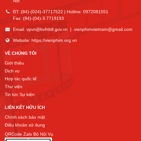
Nội
ĐT:
(84)-(024)-37717522
| Hotline:
0972081551
Fax:
(84)-(04)-3.7719193
Email:
vpvn@bvhttdl.gov.vn
|
vienphimvietnam@gmail.com
Website:
https://vienphim.org.vn
VỀ CHÚNG TÔI
Giới thiệu
Dịch vụ
Hợp tác quốc tế
Thư viện
Tin tức Sự kiện
LIÊN KẾT HỮU ÍCH
Chính sách bảo mật
Điều khoản sử dụng
QRCode Zalo Bộ Nội Vụ