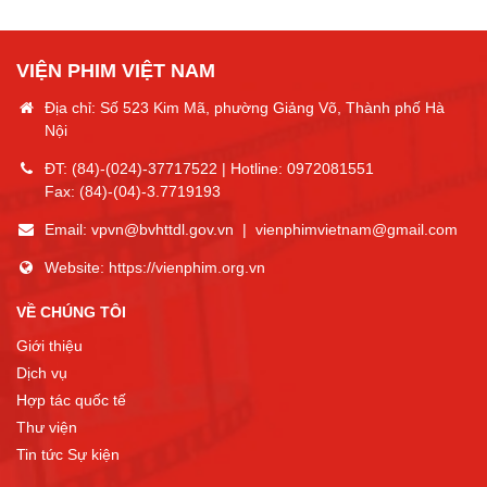
VIỆN PHIM VIỆT NAM
Địa chỉ: Số 523 Kim Mã, phường Giảng Võ, Thành phố Hà
Nội
ĐT:
(84)-(024)-37717522
| Hotline:
0972081551
Fax:
(84)-(04)-3.7719193
Email:
vpvn@bvhttdl.gov.vn
|
vienphimvietnam@gmail.com
Website:
https://vienphim.org.vn
VỀ CHÚNG TÔI
Giới thiệu
Dịch vụ
Hợp tác quốc tế
Thư viện
Tin tức Sự kiện