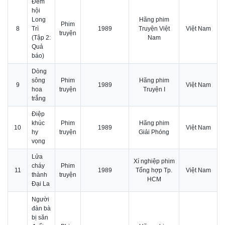
Đêm
hội
Long
Hãng phim
Phim
8
Trì
1989
Truyện Việt
Việt Nam
truyện
(Tập 2:
Nam
Quả
báo)
Dòng
sông
Phim
Hãng phim
9
1989
Việt Nam
hoa
truyện
Truyện I
trắng
Điệp
khúc
Phim
Hãng phim
10
1989
Việt Nam
hy
truyện
Giải Phóng
vọng
Lửa
Xí nghiệp phim
cháy
Phim
11
1989
Tổng hợp Tp.
Việt Nam
thành
truyện
HCM
Đại La
Người
đàn bà
bị săn