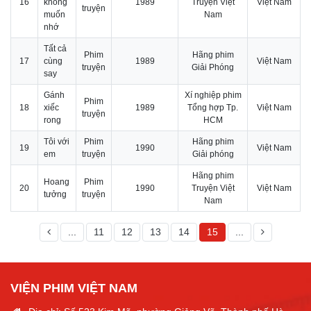
16
không
1989
Truyện Việt
Việt Nam
truyện
muốn
Nam
nhớ
Tất cả
Phim
Hãng phim
17
cùng
1989
Việt Nam
truyện
Giải Phóng
say
Gánh
Xí nghiệp phim
Phim
18
xiếc
1989
Tổng hợp Tp.
Việt Nam
truyện
rong
HCM
Tôi với
Phim
Hãng phim
19
1990
Việt Nam
em
truyện
Giải phóng
Hãng phim
Hoang
Phim
20
1990
Truyện Việt
Việt Nam
tưởng
truyện
Nam
...
11
12
13
14
15
...
VIỆN PHIM VIỆT NAM