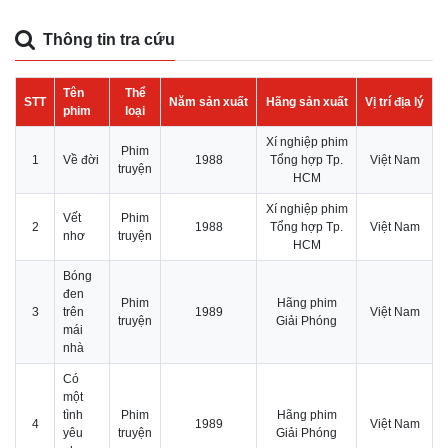
Thông tin tra cứu
Tên
Thể
STT
Năm sản xuất
Hãng sản xuất
Vị trí địa lý
phim
loại
Xí nghiệp phim
Phim
1
Về đời
1988
Tổng hợp Tp.
Việt Nam
truyện
HCM
Xí nghiệp phim
Vết
Phim
2
1988
Tổng hợp Tp.
Việt Nam
nhơ
truyện
HCM
Bóng
đen
Phim
Hãng phim
3
trên
1989
Việt Nam
truyện
Giải Phóng
mái
nhà
Có
một
tình
Phim
Hãng phim
4
1989
Việt Nam
yêu
truyện
Giải Phóng