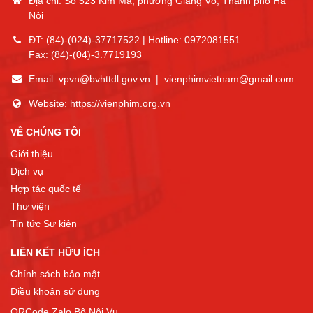
Địa chỉ: Số 523 Kim Mã, phường Giảng Võ, Thành phố Hà
Nội
ĐT:
(84)-(024)-37717522
| Hotline:
0972081551
Fax:
(84)-(04)-3.7719193
Email:
vpvn@bvhttdl.gov.vn
|
vienphimvietnam@gmail.com
Website:
https://vienphim.org.vn
VỀ CHÚNG TÔI
Giới thiệu
Dịch vụ
Hợp tác quốc tế
Thư viện
Tin tức Sự kiện
LIÊN KẾT HỮU ÍCH
Chính sách bảo mật
Điều khoản sử dụng
QRCode Zalo Bộ Nội Vụ