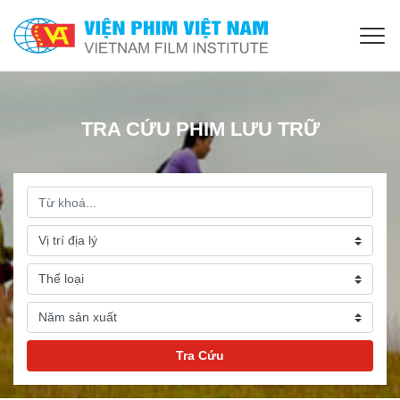
TRA CỨU PHIM LƯU TRỮ
Tra Cứu