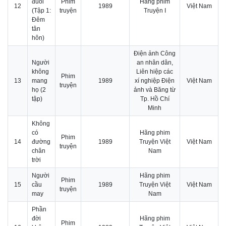
đuổi
Phim
Hãng phim
12
1989
Việt Nam
(Tập 1:
truyện
Truyện I
Đêm
tân
hôn)
Điện ảnh Công
Người
an nhân dân,
không
Liên hiệp các
Phim
13
mang
1989
xí nghiệp Điện
Việt Nam
truyện
họ (2
ảnh và Băng từ
tập)
Tp. Hồ Chí
Minh
Không
có
Hãng phim
Phim
14
đường
1989
Truyện Việt
Việt Nam
truyện
chân
Nam
trời
Người
Hãng phim
Phim
15
cầu
1989
Truyện Việt
Việt Nam
truyện
may
Nam
Phần
đời
Hãng phim
Phim