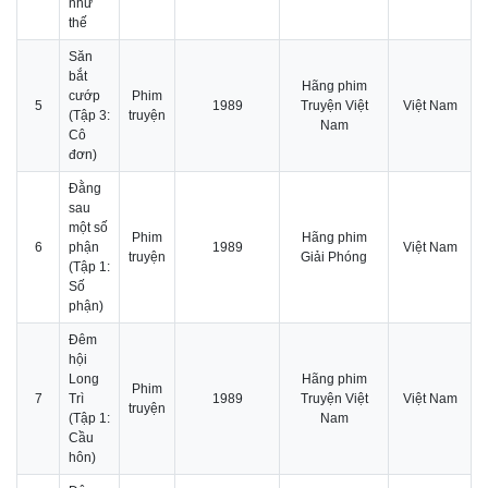
như
thế
Săn
bắt
Hãng phim
cướp
Phim
5
1989
Truyện Việt
Việt Nam
(Tập 3:
truyện
Nam
Cô
đơn)
Đằng
sau
một số
Phim
Hãng phim
6
phận
1989
Việt Nam
truyện
Giải Phóng
(Tập 1:
Số
phận)
Đêm
hội
Long
Hãng phim
Phim
7
Trì
1989
Truyện Việt
Việt Nam
truyện
(Tập 1:
Nam
Cầu
hôn)