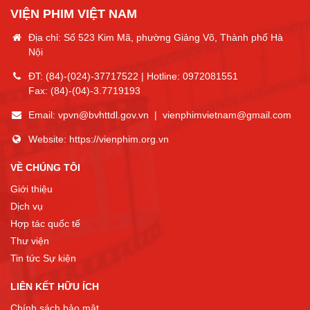
VIỆN PHIM VIỆT NAM
Địa chỉ: Số 523 Kim Mã, phường Giảng Võ, Thành phố Hà
Nội
ĐT:
(84)-(024)-37717522
| Hotline:
0972081551
Fax:
(84)-(04)-3.7719193
Email:
vpvn@bvhttdl.gov.vn
|
vienphimvietnam@gmail.com
Website:
https://vienphim.org.vn
VỀ CHÚNG TÔI
Giới thiệu
Dịch vụ
Hợp tác quốc tế
Thư viện
Tin tức Sự kiện
LIÊN KẾT HỮU ÍCH
Chính sách bảo mật