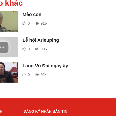
o khác
Mèo con
0
915
Lễ hội Arieuping
0
905
Làng Vũ Đại ngày ấy
0
924
CH
ĐĂNG KÝ NHẬN BẢN TIN