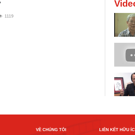
y
Vide
1119
VỀ CHÚNG TÔI
LIÊN KẾT HỮU Í