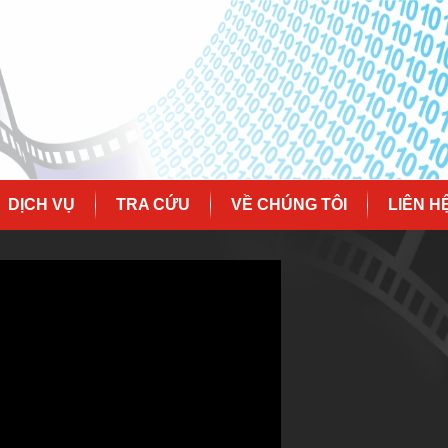
DỊCH VỤ
TRA CỨU
VỀ CHÚNG TÔI
LIÊN H