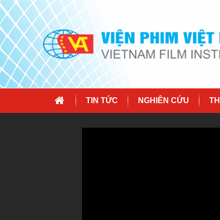
TIN TỨC
NGHIÊN CỨU
TH