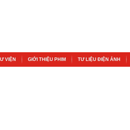
Ư VIỆN
GIỚI THIỆU PHIM
TƯ LIỆU ĐIỆN ẢNH