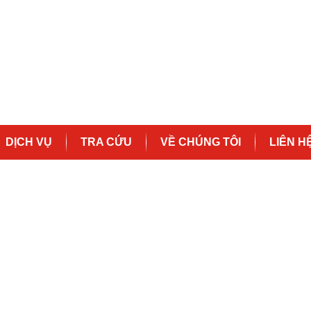
DỊCH VỤ
TRA CỨU
VỀ CHÚNG TÔI
LIÊN H